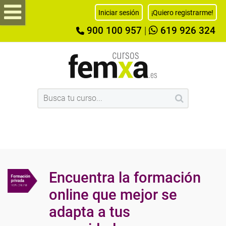
Iniciar sesión
¡Quiero registrarme!
900 100 957
|
619 926 324
Encuentra la formación
online que mejor se
adapta a tus