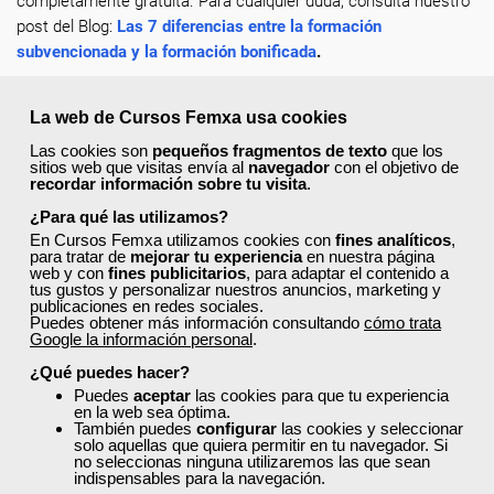
completamente gratuita. Para cualquier duda, consulta nuestro
post del Blog:
Las 7 diferencias entre la formación
subvencionada y la formación bonificada
.
Recuerda completar tu perfil en la web con tus datos
actualizados, de esta forma encontrarás más rápido los cursos
La web de Cursos Femxa usa cookies
a los que puedes acceder y solicitar plaza en un clic.
Las cookies son
pequeños fragmentos de texto
que los
sitios web que visitas envía al
navegador
con el objetivo de
¡Escoge tu curso favorito, solicita tu plaza y mejora como
recordar información sobre tu visita
.
profesional dentro de tu sector!
¿Para qué las utilizamos?
En Cursos Femxa utilizamos cookies con
fines analíticos
,
para tratar de
mejorar tu experiencia
en nuestra página
web y con
fines publicitarios
, para adaptar el contenido a
tus gustos y personalizar nuestros anuncios, marketing y
publicaciones en redes sociales.
Puedes obtener más información consultando
cómo trata
¿No encuentras el curso que estás
Google la información personal
.
buscando?
¿Qué puedes hacer?
Puedes
aceptar
las cookies para que tu experiencia
Consulta a continuación nuestra
lista de cursos
en la web sea óptima.
También puedes
configurar
las cookies y seleccionar
recomendados
y accede a la formación gratuita
solo aquellas que quiera permitir en tu navegador. Si
que te ayudará a impulsar tu carrera profesional
no seleccionas ninguna utilizaremos las que sean
indispensables para la navegación.
o mejorar tu desarrollo personal.