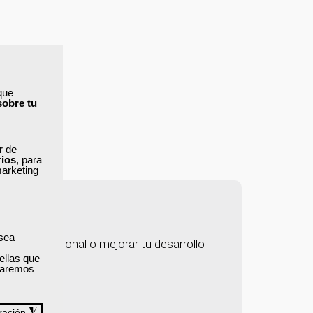
que
rarás
sobre tu
ar de
rios
, para
marketing
?
 sea
rrera profesional o mejorar tu desarrollo
ellas que
izaremos
◮
ración