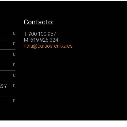
Contacto:
T. 900 100 957
M. 619 926 324
hola
@cursosfemxa.es
AS Y