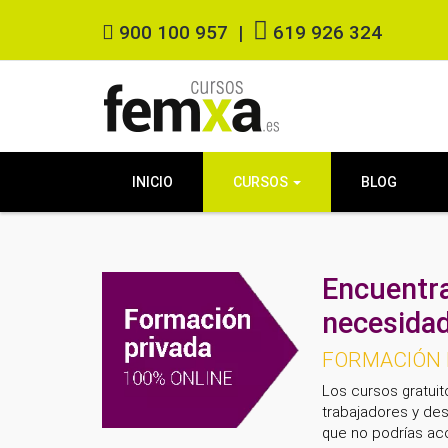
900 100 957
|
619 926 324
INICIO
CURSOS
BLOG
Encuentra
necesidad
FORMACIÓN D
Los cursos gratuit
trabajadores y des
que no podrías acc