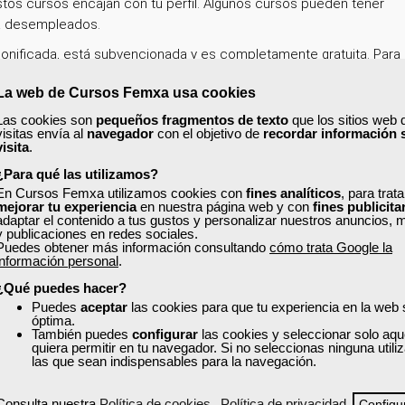
os cursos encajan con tu perfil. Algunos cursos pueden tener
ra desempleados.
onificada, está subvencionada y es completamente gratuita. Para
a nuestro post del Blog:
Las 7 diferencias entre la formación
La web de Cursos Femxa usa cookies
ormación bonificada
.
Las cookies son
pequeños fragmentos de texto
que los sitios web 
perfil en la web con tus datos actualizados, de esta forma encont
visitas envía al
navegador
con el objetivo de
recordar información 
 los que puedes acceder y solicitar plaza en un clic.
visita
.
¿Para qué las utilizamos?
to, solicita tu plaza y mejora como profesional dentro de tu sector!
En Cursos Femxa utilizamos cookies con
fines analíticos
, para trat
mejorar tu experiencia
en nuestra página web y con
fines publicita
adaptar el contenido a tus gustos y personalizar nuestros anuncios, 
y publicaciones en redes sociales.
Puedes obtener más información consultando
cómo trata Google la
información personal
.
¿No encuentras el curso que estás buscando
¿Qué puedes hacer?
Puedes
aceptar
las cookies para que tu experiencia en la web
a
y accede a cursos gratuitos que te ayudarán a impulsar tu ca
óptima.
personal.
También puedes
configurar
las cookies y seleccionar solo aqu
quiera permitir en tu navegador. Si no seleccionas ninguna util
las que sean indispensables para la navegación.
Explora todos los cursos
Consulta nuestra
Política de cookies
Política de privacidad
Configu