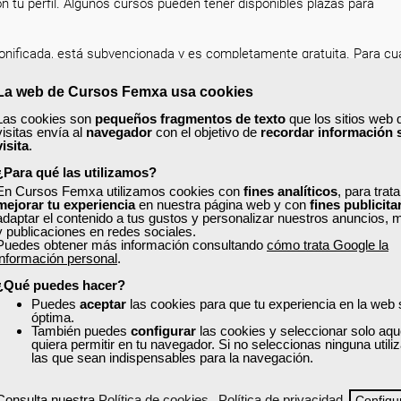
n tu perfil. Algunos cursos pueden tener disponibles plazas para
nificada, está subvencionada y es completamente gratuita. Para cua
ost del Blog:
Las 7 diferencias entre la formación subvencionada y 
La web de Cursos Femxa usa cookies
Las cookies son
pequeños fragmentos de texto
que los sitios web 
erfil en la web con tus datos actualizados, de esta forma encontrar
visitas envía al
navegador
con el objetivo de
recordar información 
que puedes acceder y solicitar plaza en un clic.
visita
.
¿Para qué las utilizamos?
o, solicita tu plaza y mejora como profesional dentro de tu sector!
En Cursos Femxa utilizamos cookies con
fines analíticos
, para trat
mejorar tu experiencia
en nuestra página web y con
fines publicita
adaptar el contenido a tus gustos y personalizar nuestros anuncios, 
y publicaciones en redes sociales.
Puedes obtener más información consultando
cómo trata Google la
información personal
.
¿No encuentras el curso que estás buscando?
¿Qué puedes hacer?
Puedes
aceptar
las cookies para que tu experiencia en la web
 accede a cursos gratuitos que te ayudarán a impulsar tu car
óptima.
personal.
También puedes
configurar
las cookies y seleccionar solo aqu
quiera permitir en tu navegador. Si no seleccionas ninguna util
las que sean indispensables para la navegación.
Explora todos los cursos
Consulta nuestra
Política de cookies
Política de privacidad
Configu