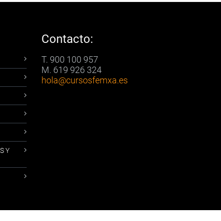
Contacto:
T. 900 100 957
M. 619 926 324
hola
@cursosfemxa.es
S Y