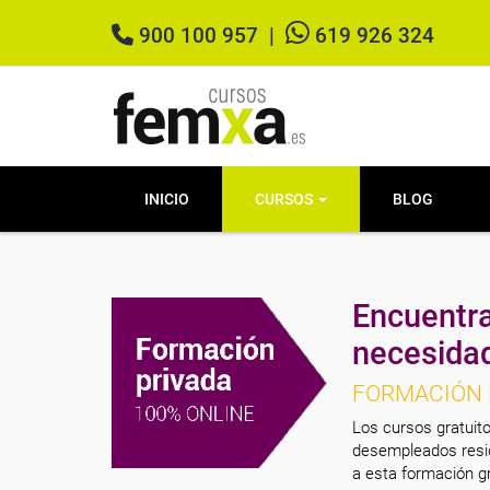
900 100 957
|
619 926 324
INICIO
CURSOS
BLOG
Encuentra
necesida
FORMACIÓN 
Los cursos gratuito
desempleados resid
a esta formación gr