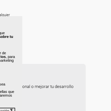
lquier
la
que
ás más
sobre tu
ar de
rios
, para
marketing
 sea
rera profesional o mejorar tu desarrollo
ellas que
izaremos
◮
ración