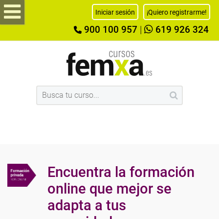
Iniciar sesión
¡Quiero registrarme!
900 100 957
|
619 926 324
Encuentra la formación
online que mejor se
adapta a tus