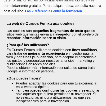
Esta formación NO es bonificada, está subvencionada y es
completamente gratuita. Para cualquier duda, consulta nuestro
post del Blog:
Las 7 diferencias entre la formación
subvencionada y la formación bonificada
.
La web de Cursos Femxa usa cookies
Recuerda completar tu perfil en la web con tus datos
actualizados, de esta forma encontrarás más rápido los cursos
Las cookies son
pequeños fragmentos de texto
que los
sitios web que visitas envía al
navegador
con el objetivo de
a los que puedes acceder y solicitar plaza en un clic.
recordar información sobre tu visita
.
¡Escoge tu curso favorito, solicita tu plaza y mejora como
¿Para qué las utilizamos?
profesional dentro de tu sector!
En Cursos Femxa utilizamos cookies con
fines analíticos
,
para tratar de
mejorar tu experiencia
en nuestra página
web y con
fines publicitarios
, para adaptar el contenido a
tus gustos y personalizar nuestros anuncios, marketing y
publicaciones en redes sociales.
Puedes obtener más información consultando
cómo trata
Google la información personal
.
¿No encuentras el curso que estás
¿Qué puedes hacer?
buscando?
Puedes
aceptar
las cookies para que tu experiencia
en la web sea óptima.
Consulta la
oferta formativa completa
y
También puedes
configurar
las cookies y seleccionar
solo aquellas que quiera permitir en tu navegador. Si
accede a cursos gratuitos que te ayudarán a
no seleccionas ninguna utilizaremos las que sean
impulsar tu carrera profesional o mejorar tu
indispensables para la navegación.
desarrollo personal.