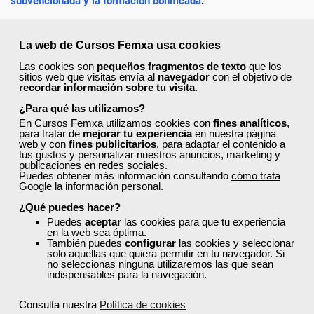
subvencionada y la formación bonificada
.
Recuerda completar tu perfil en la web con tus datos
actualizados, de esta forma encontrarás más rápido los cursos
La web de Cursos Femxa usa cookies
a los que puedes acceder y solicitar plaza en un clic.
Las cookies son
pequeños fragmentos de texto
que los
sitios web que visitas envía al
navegador
con el objetivo de
¡Escoge tu curso favorito, solicita tu plaza y mejora como
recordar información sobre tu visita
.
profesional dentro de tu sector!
¿Para qué las utilizamos?
En Cursos Femxa utilizamos cookies con
fines analíticos
,
para tratar de
mejorar tu experiencia
en nuestra página
web y con
fines publicitarios
, para adaptar el contenido a
tus gustos y personalizar nuestros anuncios, marketing y
publicaciones en redes sociales.
¿No encuentras el curso que estás
Puedes obtener más información consultando
cómo trata
Google la información personal
.
buscando?
¿Qué puedes hacer?
Consulta la
oferta formativa completa
y
Puedes
aceptar
las cookies para que tu experiencia
accede a cursos gratuitos que te ayudarán a
en la web sea óptima.
También puedes
configurar
las cookies y seleccionar
impulsar tu carrera profesional o mejorar tu
solo aquellas que quiera permitir en tu navegador. Si
desarrollo personal.
no seleccionas ninguna utilizaremos las que sean
indispensables para la navegación.
Explora todos los cursos
Consulta nuestra
Política de cookies