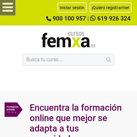
Iniciar sesión
¡Quiero registrarme!
900 100 957
|
619 926 324
Encuentra la formación
online que mejor se
adapta a tus