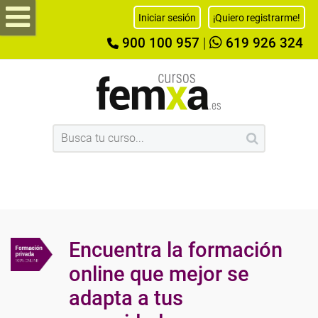
Iniciar sesión
¡Quiero registrarme!
900 100 957
|
619 926 324
Encuentra la formación
online que mejor se
adapta a tus