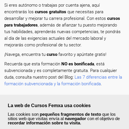
Si eres autónomo o trabajas por cuenta ajena, aquí
encontrarás los
cursos gratuitos
que necesitas para
desarrollar y mejorar tu carrera profesional. Con estos
cursos
para trabajadores
, además de afianzar tu puesto mejorando
tus habilidades, aprenderás nuevas competencias, te pondrás
al día de las exigencias actuales del mercado laboral y
mejorarás como profesional de tu sector.
¡Navega, encuentra tu
curso
favorito y apúntate gratis!
Recuerda que esta formación
NO es bonificada
, está
subvencionada y es completamente gratuita. Para cualquier
duda, consulta nuestro post del Blog:
Las 7 diferencias entre la
formación subvencionada y la formación bonificada
.
La web de Cursos Femxa usa cookies
Las cookies son
pequeños fragmentos de texto
que los
¿No encuentras el curso que estás
sitios web que visitas envía al
navegador
con el objetivo de
buscando?
recordar información sobre tu visita
.