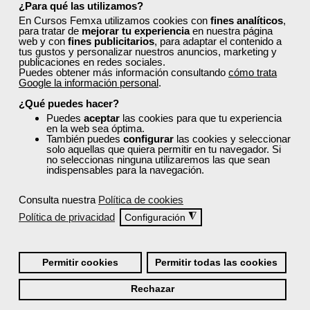
¿Para qué las utilizamos?
Consulta la
oferta formativa completa
y
En Cursos Femxa utilizamos cookies con
fines analíticos
,
accede a cursos gratuitos que te ayudarán a
para tratar de
mejorar tu experiencia
en nuestra página
impulsar tu carrera profesional o mejorar tu
web y con
fines publicitarios
, para adaptar el contenido a
tus gustos y personalizar nuestros anuncios, marketing y
desarrollo personal.
publicaciones en redes sociales.
Puedes obtener más información consultando
cómo trata
Google la información personal
.
Explora todos los cursos
¿Qué puedes hacer?
Puedes
aceptar
las cookies para que tu experiencia
en la web sea óptima.
También puedes
configurar
las cookies y seleccionar
solo aquellas que quiera permitir en tu navegador. Si
no seleccionas ninguna utilizaremos las que sean
indispensables para la navegación.
¿Cuál es tu situación laboral?
Consulta nuestra
Política de cookies
Política de privacidad
◮
Configuración
Selecciona el Sector de tu empresa:
Permitir cookies
Permitir todas las cookies
¿Tienes dudas?
Rechazar
Consulta tu sector profesional