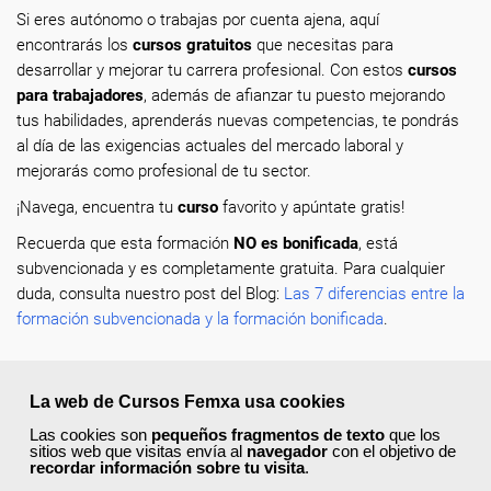
Si eres autónomo o trabajas por cuenta ajena, aquí
encontrarás los
cursos gratuitos
que necesitas para
desarrollar y mejorar tu carrera profesional. Con estos
cursos
para trabajadores
, además de afianzar tu puesto mejorando
tus habilidades, aprenderás nuevas competencias, te pondrás
al día de las exigencias actuales del mercado laboral y
mejorarás como profesional de tu sector.
¡Navega, encuentra tu
curso
favorito y apúntate gratis!
Recuerda que esta formación
NO es bonificada
, está
subvencionada y es completamente gratuita. Para cualquier
duda, consulta nuestro post del Blog:
Las 7 diferencias entre la
formación subvencionada y la formación bonificada
.
La web de Cursos Femxa usa cookies
Las cookies son
pequeños fragmentos de texto
que los
¿No encuentras el curso que estás
sitios web que visitas envía al
navegador
con el objetivo de
buscando?
recordar información sobre tu visita
.