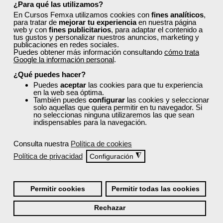
¿Para qué las utilizamos?
Consulta la
oferta formativa completa
y
En Cursos Femxa utilizamos cookies con
fines analíticos
,
accede a cursos gratuitos que te ayudarán a
para tratar de
mejorar tu experiencia
en nuestra página
impulsar tu carrera profesional o mejorar tu
web y con
fines publicitarios
, para adaptar el contenido a
tus gustos y personalizar nuestros anuncios, marketing y
desarrollo personal.
publicaciones en redes sociales.
Puedes obtener más información consultando
cómo trata
Google la información personal
.
Explora todos los cursos
¿Qué puedes hacer?
Puedes
aceptar
las cookies para que tu experiencia
en la web sea óptima.
También puedes
configurar
las cookies y seleccionar
solo aquellas que quiera permitir en tu navegador. Si
no seleccionas ninguna utilizaremos las que sean
indispensables para la navegación.
¿Cuál es tu situación laboral?
Consulta nuestra
Política de cookies
Política de privacidad
◮
Configuración
Selecciona el Sector de tu empresa:
Permitir cookies
Permitir todas las cookies
¿Tienes dudas?
Rechazar
Consulta tu sector profesional