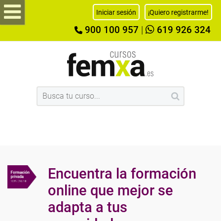
Iniciar sesión
¡Quiero registrarme!
900 100 957
|
619 926 324
Encuentra la formación
online que mejor se
adapta a tus