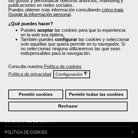
tus gustos y personalizar nuestros anuncios, marketing y
publicaciones en redes sociales.
Puedes obtener más información consultando
cómo trata
Google la información personal
.
Más sobre Femxa
¿Qué puedes hacer?
Puedes
aceptar
las cookies para que tu experiencia
en la web sea óptima.
Cursos:
También puedes
configurar
las cookies y seleccionar
solo aquellas que quiera permitir en tu navegador. Si
no seleccionas ninguna utilizaremos las que sean
indispensables para la navegación.
MI PERFIL
CATÁLOGO DE CURSOS
Consulta nuestra
Política de cookies
Política de privacidad
◮
Configuración
BLOG
FAQ´s -PREGUNTAS FRECUENTES
Permitir cookies
Permitir todas las cookies
Información:
Rechazar
CONDICIONES DE COMPRA
POLÍTICA DE COOKIES