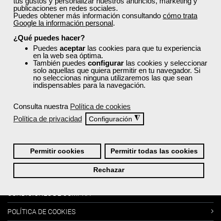
tus gustos y personalizar nuestros anuncios, marketing y
publicaciones en redes sociales.
Puedes obtener más información consultando
cómo trata
Google la información personal
.
Más sobre Femxa
¿Qué puedes hacer?
Puedes
aceptar
las cookies para que tu experiencia
en la web sea óptima.
Cursos:
También puedes
configurar
las cookies y seleccionar
solo aquellas que quiera permitir en tu navegador. Si
no seleccionas ninguna utilizaremos las que sean
indispensables para la navegación.
MI PERFIL
CATÁLOGO DE CURSOS
Consulta nuestra
Política de cookies
Política de privacidad
◮
Configuración
BLOG
FAQ´s -PREGUNTAS FRECUENTES
Permitir cookies
Permitir todas las cookies
Información:
Rechazar
CONDICIONES DE COMPRA
POLÍTICA DE COOKIES