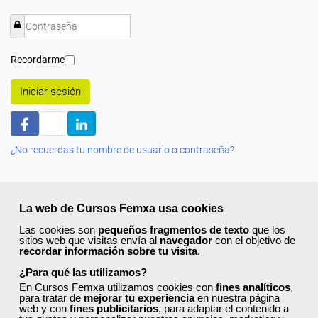
Recordarme
Iniciar sesión
¿No recuerdas tu nombre de usuario o contraseña?
La web de Cursos Femxa usa cookies
Las cookies son
pequeños fragmentos de texto
que los
sitios web que visitas envía al
navegador
con el objetivo de
Quiénes Somos:
recordar información sobre tu visita
.
¿Para qué las utilizamos?
Especialistas en consultoría y
formación para el empleo
.
Nuestro objetivo diario es, única y exclusivamente, ayudarte a
En Cursos Femxa utilizamos cookies con
fines analíticos
,
para tratar de
mejorar tu experiencia
en nuestra página
conseguir tus metas profesionales ofreciéndote los mejores
web y con
fines publicitarios
, para adaptar el contenido a
cursos
del momento. ¿Te apuntas?