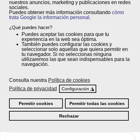
nuestros anuncios, marketing y publicaciones en redes
Profesionales te asesoraremos en todo
sociales.
Puedes obtener más información consultando
cómo
el proceso.
¡Pregúntanos!
trata Google la información personal
.
¿Qué puedes hacer?
Puedes
aceptar
las cookies para que tu
experiencia en la web sea óptima.
También puedes
configurar
las cookies y
seleccionar solo aquellas que quiera permitir en
tu navegador. Si no seleccionas ninguna
Opiniones
utilizaremos las que sean indispensables para la
navegación.
Consulta nuestra
Política de cookies
Rafael Quintana
Política de privacidad
◮
Configuración
"Siempre había pensado en dedicarme a la educación
de niños con necesidades especiales, y ahora puedo
Permitir cookies
Permitir todas las cookies
formarme y en un futuro lograr mi sueño, esta es la
Rechazar
formación que estaba buscando".