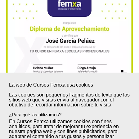
La web de Cursos Femxa usa cookies
Las cookies son
pequeños fragmentos de texto
que los
sitios web que visitas envía al
navegador
con el
objetivo de
recordar información sobre tu visita
.
Además, podrás acreditar las
¿Para qué las utilizamos?
competencias profesionales
En Cursos Femxa utilizamos cookies con
fines
analíticos
, para tratar de
mejorar tu experiencia
en
adquiridas y obtener una
Titulación
nuestra página web y con
fines publicitarios
, para
adaptar el contenido a tus gustos y personalizar
Oficial
. Desde Femxa Escuelas