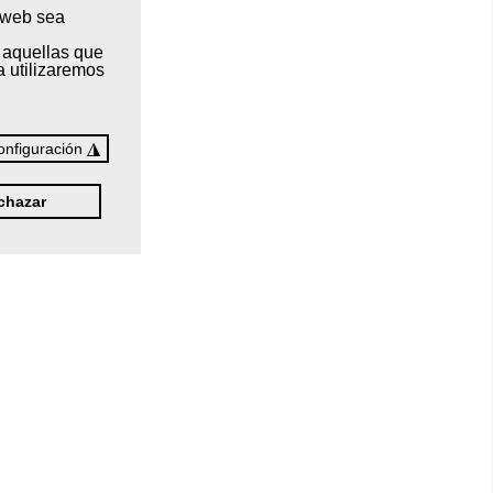
a web sea
 aquellas que
a utilizaremos
◮
onfiguración
chazar