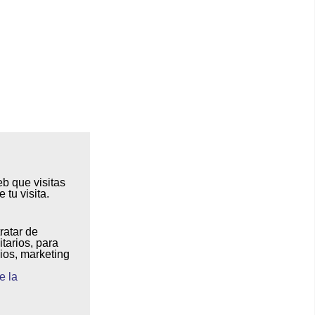
eb que visitas
 tu visita
.
tratar de
itarios
, para
ios, marketing
e la