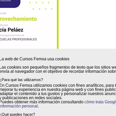
La web de Cursos Femxa usa cookies
Las cookies son
pequeños fragmentos de texto
que los sitios w
envía al
navegador
con el objetivo de
recordar información sobre
¿Para qué las utilizamos?
En Cursos Femxa utilizamos cookies con
fines analíticos
, para 
mejorar tu experiencia
en nuestra página web y con
fines public
adaptar el contenido a tus gustos y personalizar nuestros anunc
y publicaciones en redes sociales.
cias profesionales adquiridas y obtener
Puedes obtener más información consultando
cómo trata Googl
las Profesionales te asesoraremos en todo
información personal
.
¿Qué puedes hacer?