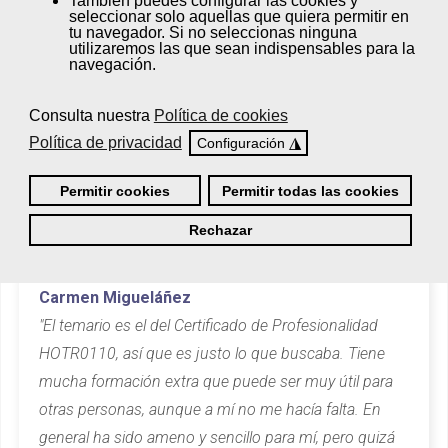
También puedes
configurar
las cookies y
adquiridas y obtener una
Titulación
seleccionar solo aquellas que quiera permitir en
Oficial
. Desde Femxa Escuelas
tu navegador. Si no seleccionas ninguna
utilizaremos las que sean indispensables para la
Profesionales te asesoraremos en todo
navegación.
el proceso.
¡Pregúntanos!
Consulta nuestra
Política de cookies
Política de privacidad
◮
Configuración
Permitir cookies
Permitir todas las cookies
Opiniones
Rechazar
Carmen Migueláñez
"El temario es el del Certificado de Profesionalidad
HOTR0110, así que es justo lo que buscaba. Tiene
mucha formación extra que puede ser muy útil para
otras personas, aunque a mí no me hacía falta. En
general ha sido ameno y sencillo para mí, pero quizá