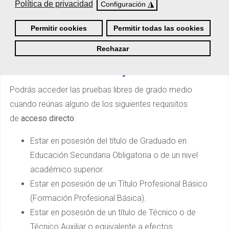
el proceso.
¡Pregúntanos!
Política de privacidad
◮
Configuración
Permitir cookies
Permitir todas las cookies
Rechazar
¿Quieres obtener tu título oficial de
Técnico en Estética y Belleza?
Podrás acceder las pruebas libres de grado medio
cuando reúnas alguno de los siguientes requisitos
de
acceso directo
:
Estar en posesión del título de Graduado en
Educación Secundaria Obligatoria o de un nivel
académico superior.
Estar en posesión de un Título Profesional Básico
(Formación Profesional Básica).
Estar en posesión de un título de Técnico o de
Técnico Auxiliar o equivalente a efectos