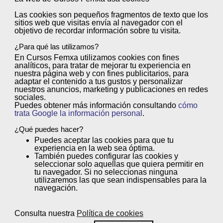
Las cookies son
pequeños fragmentos de texto
que los
Titulación Oficial del Ministerio de
sitios web que visitas envía al
navegador
con el
objetivo de
recordar información sobre tu visita
.
Educación, Formación Profesional y
¿Para qué las utilizamos?
Deportes
En Cursos Femxa utilizamos cookies con
fines
analíticos
, para tratar de
mejorar tu experiencia
en
Una vez finalizado el curso, puedes presentarte a las
nuestra página web y con
fines publicitarios
, para
adaptar el contenido a tus gustos y personalizar
convocatorias de pruebas libres que organice tu
nuestros anuncios, marketing y publicaciones en redes
sociales.
Comunidad Autónoma para obtener un
Título de
Puedes obtener más información consultando
cómo
Formación Profesional de grado D
(Ciclo Formativo de
trata Google la información personal
.
Grado Medio) con validez en todo el territorio nacional.
¿Qué puedes hacer?
Puedes
aceptar
las cookies para que tu
experiencia en la web sea óptima.
También puedes
configurar
las cookies y
Además, podrás acreditar las
seleccionar solo aquellas que quiera permitir en
competencias profesionales
tu navegador. Si no seleccionas ninguna
utilizaremos las que sean indispensables para la
adquiridas y obtener una
Titulación
navegación.
Oficial
. Desde Femxa Escuelas
Profesionales te asesoraremos en todo
Consulta nuestra
Política de cookies