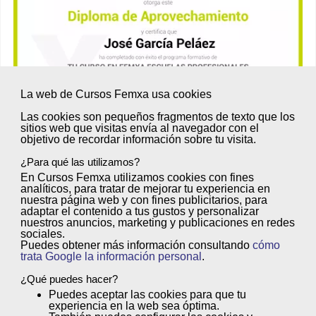
La web de Cursos Femxa usa cookies
Las cookies son
pequeños fragmentos de texto
que los
sitios web que visitas envía al
navegador
con el
objetivo de
recordar información sobre tu visita
.
¿Para qué las utilizamos?
Titulación Oficial del Ministerio de
En Cursos Femxa utilizamos cookies con
fines
analíticos
, para tratar de
mejorar tu experiencia
en
Educación, Formación Profesional y
nuestra página web y con
fines publicitarios
, para
adaptar el contenido a tus gustos y personalizar
Deportes
nuestros anuncios, marketing y publicaciones en redes
sociales.
Puedes obtener más información consultando
cómo
Una vez finalizado el curso, puedes presentarte a las
trata Google la información personal
.
convocatorias de pruebas libres que organice tu
¿Qué puedes hacer?
Comunidad Autónoma para obtener un
Título de
Puedes
aceptar
las cookies para que tu
experiencia en la web sea óptima.
Formación Profesional de grado D
(Ciclo Formativo de