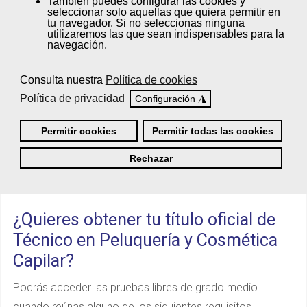
También puedes
configurar
las cookies y
seleccionar solo aquellas que quiera permitir en
Grado Medio) con validez en todo el territorio nacional.
tu navegador. Si no seleccionas ninguna
utilizaremos las que sean indispensables para la
navegación.
Además, podrás acreditar las
competencias profesionales
Consulta nuestra
Política de cookies
adquiridas y obtener una
Titulación
Política de privacidad
◮
Configuración
Oficial
. Desde Femxa Escuelas
Profesionales te asesoraremos en todo
Permitir cookies
Permitir todas las cookies
el proceso.
¡Pregúntanos!
Rechazar
¿Quieres obtener tu título oficial de
Técnico en Peluquería y Cosmética
Capilar?
Podrás acceder las pruebas libres de grado medio
cuando reúnas alguno de los siguientes requisitos