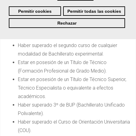
de
acceso directo
:
Permitir cookies
Permitir todas las cookies
Estar en posesión del Título de Bachiller, o de un
Rechazar
certificado acreditativo de haber superado todas
las materias del Bachillerato.
Haber superado el segundo curso de cualquier
modalidad de Bachillerato experimental.
Estar en posesión de un Título de Técnico
(Formación Profesional de Grado Medio).
Estar en posesión de un Título de Técnico Superior,
Técnico Especialista o equivalente a efectos
académicos.
Haber superado 3º de BUP (Bachillerato Unificado
Polivalente).
Haber superado el Curso de Orientación Universitaria
(COU).