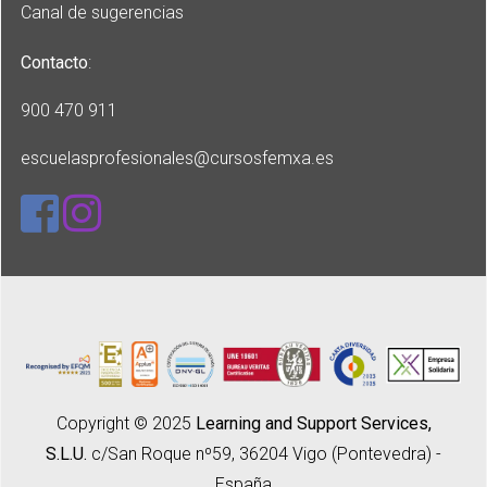
Canal de sugerencias
Contacto
:
900 470 911
escuelasprofesionales
@cursosfemxa.es
Copyright © 2025
Learning and Support Services,
S.L.U.
c/San Roque nº59, 36204 Vigo (Pontevedra) -
España