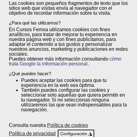
Las cookies son
pequeños fragmentos de texto
que los
Grado Superior) con validez en todo el territorio nacional.
sitios web que visitas envía al
navegador
con el
objetivo de
recordar información sobre tu visita
.
¿Para qué las utilizamos?
Además, podrás acreditar las
En Cursos Femxa utilizamos cookies con
fines
competencias profesionales
analíticos
, para tratar de
mejorar tu experiencia
en
adquiridas y obtener una
Titulación
nuestra página web y con
fines publicitarios
, para
adaptar el contenido a tus gustos y personalizar
Oficial
. Desde Femxa Escuelas
nuestros anuncios, marketing y publicaciones en redes
sociales.
Profesionales te asesoraremos en todo
Puedes obtener más información consultando
cómo
el proceso.
¡Pregúntanos!
trata Google la información personal
.
¿Qué puedes hacer?
Puedes
aceptar
las cookies para que tu
experiencia en la web sea óptima.
También puedes
configurar
las cookies y
¿Quieres obtener tu título oficial de
seleccionar solo aquellas que quiera permitir en
tu navegador. Si no seleccionas ninguna
Técnico Superior en Desarrollo de
utilizaremos las que sean indispensables para la
navegación.
Aplicaciones Multiplataforma?
Consulta nuestra
Política de cookies
Podrás acceder las pruebas libres de grado superior
Política de privacidad
◮
Configuración
cuando reúnas alguno de los siguientes requisitos