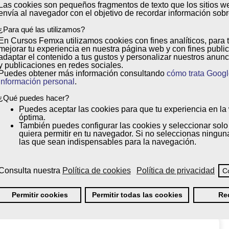
Las cookies son
pequeños fragmentos de texto
que los sitios w
envía al
navegador
con el objetivo de
recordar información sobre
¿Para qué las utilizamos?
En Cursos Femxa utilizamos cookies con
fines analíticos
, para 
mejorar tu experiencia
en nuestra página web y con
fines public
adaptar el contenido a tus gustos y personalizar nuestros anunc
y publicaciones en redes sociales.
Puedes obtener más información consultando
cómo trata Googl
información personal
.
cias profesionales adquiridas y obtener
las Profesionales te asesoraremos en todo
¿Qué puedes hacer?
Puedes
aceptar
las cookies para que tu experiencia en l
óptima.
También puedes
configurar
las cookies y seleccionar solo
quiera permitir en tu navegador. Si no seleccionas ningun
las que sean indispensables para la navegación.
Consulta nuestra
Política de cookies
Política de privacidad
C
Permitir cookies
Permitir todas las cookies
Re