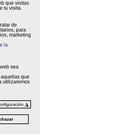
eb que visitas
 tu visita
.
tratar de
itarios
, para
ios, marketing
e la
a web sea
 aquellas que
a utilizaremos
◮
onfiguración
chazar