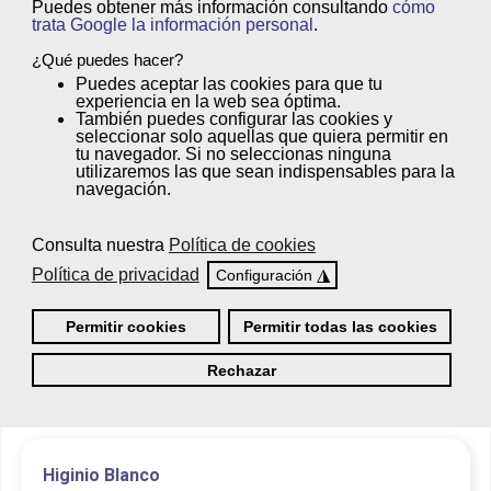
Puedes obtener más información consultando
cómo
trata Google la información personal
.
¿Qué puedes hacer?
Puedes
aceptar
las cookies para que tu
Además, podrás acreditar las
experiencia en la web sea óptima.
También puedes
configurar
las cookies y
competencias profesionales
seleccionar solo aquellas que quiera permitir en
adquiridas y obtener una
Titulación
tu navegador. Si no seleccionas ninguna
utilizaremos las que sean indispensables para la
Oficial
. Desde Femxa Escuelas
navegación.
Profesionales te asesoraremos en todo
el proceso.
¡Pregúntanos!
Consulta nuestra
Política de cookies
Política de privacidad
◮
Configuración
Permitir cookies
Permitir todas las cookies
Rechazar
Opiniones
Higinio Blanco