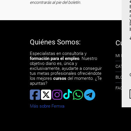
encontrarás al pie del boletín.
Quiénes Somos:
Curs
Especialistas en consultoría y
MI PERF
formación para el empleo
. Nuestro
objetivo diario es, única y
CATÁLO
exclusivamente, ayudarte a conseguir
tus metas profesionales ofreciéndote
BLOG
los mejores
cursos
del momento. ¿Te
apuntas?
FAQ´s 
Más sobre Femxa