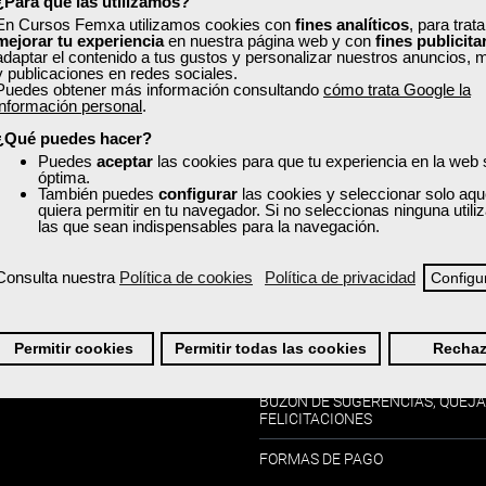
¿Para qué las utilizamos?
En Cursos Femxa utilizamos cookies con
fines analíticos
, para trat
mejorar tu experiencia
en nuestra página web y con
fines publicita
adaptar el contenido a tus gustos y personalizar nuestros anuncios, 
y publicaciones en redes sociales.
Puedes obtener más información consultando
cómo trata Google la
información personal
.
¿Qué puedes hacer?
Información:
os:
Puedes
aceptar
las cookies para que tu experiencia en la web
óptima.
También puedes
configurar
las cookies y seleccionar solo aqu
CONDICIONES DE COMPRA
IL
quiera permitir en tu navegador. Si no seleccionas ninguna util
las que sean indispensables para la navegación.
POLÍTICA DE COOKIES
GO DE CURSOS
Consulta nuestra
Política de cookies
Política de privacidad
Configu
POLÍTICA DE PRIVACIDAD
AVISO LEGAL
-PREGUNTAS FRECUENTES
Permitir cookies
Permitir todas las cookies
Rechaz
CANAL DE DENUNCIAS
BUZÓN DE SUGERENCIAS, QUEJA
FELICITACIONES
FORMAS DE PAGO