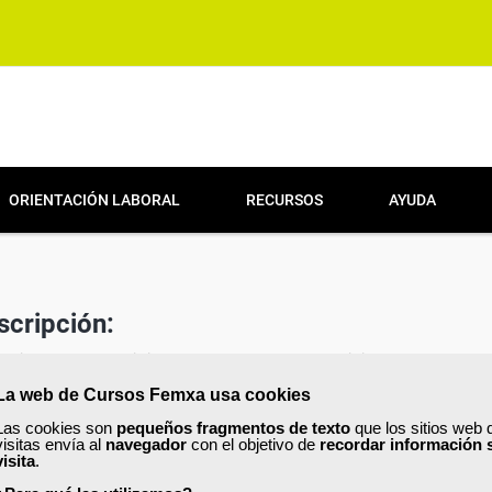
ORIENTACIÓN LABORAL
RECURSOS
AYUDA
scripción:
partir de ahora, recibirás nuestro boletín de noticias con una se
cursos y contenidos exclusivos y...¡mucho más!. Revisa la bandej
La web de Cursos Femxa usa cookies
nte.
Las cookies son
pequeños fragmentos de texto
que los sitios web 
visitas envía al
navegador
con el objetivo de
recordar información 
visita
.
 darte de baja de nuestra lista enviando un email a
datos@femxa.com
o ha