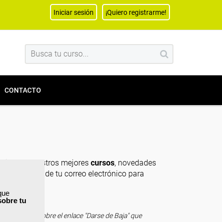
Iniciar sesión
¡Quiero registrarme!
CONTACTO
lección de nuestros mejores
cursos
, novedades
a de entrada de tu correo electrónico para
que
sobre tu
ciendo "clic" sobre el enlace "Darse de Baja" que