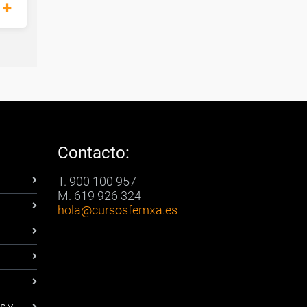
Contacto:
T. 900 100 957
M. 619 926 324
hola
@cursosfemxa.es