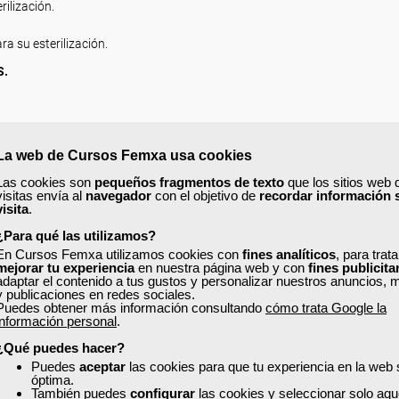
rilización.
 su esterilización.
S.
.
s.
La web de Cursos Femxa usa cookies
Las cookies son
pequeños fragmentos de texto
que los sitios web 
DADES QUIRÚRGICAS.
visitas envía al
navegador
con el objetivo de
recordar información 
visita
.
¿Para qué las utilizamos?
En Cursos Femxa utilizamos cookies con
fines analíticos
, para trat
mejorar tu experiencia
en nuestra página web y con
fines publicita
OS Y ASISTENCIA AL PACIENTE QUIRÚRGICO.
adaptar el contenido a tus gustos y personalizar nuestros anuncios, 
y publicaciones en redes sociales.
Puedes obtener más información consultando
cómo trata Google la
información personal
.
n quirófano.
¿Qué puedes hacer?
Puedes
aceptar
las cookies para que tu experiencia en la web
óptima.
También puedes
configurar
las cookies y seleccionar solo aqu