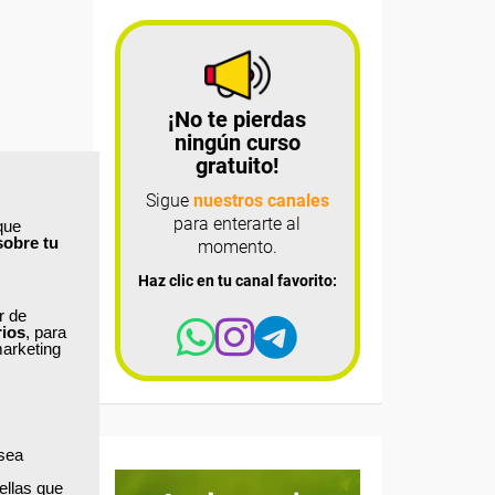
¡No te pierdas
ningún curso
gratuito!
Sigue
nuestros canales
para enterarte al
que
sobre tu
momento.
Haz clic en tu canal favorito:
ar de
rios
, para
marketing
 sea
ellas que