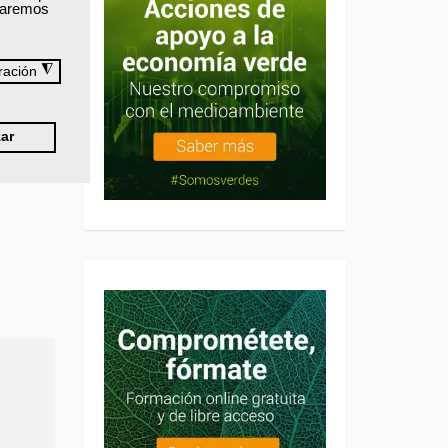
izaremos
◮
ración
ar