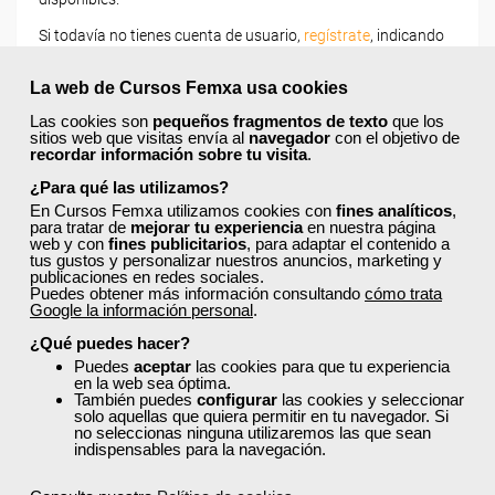
Si todavía no tienes cuenta de usuario,
regístrate
, indicando
tu sector profesional y tus preferencias formativas. Si ya
estás registrado, inicia sesión a continuación y filtra tu
La web de Cursos Femxa usa cookies
búsqueda para encontrar los cursos que se ajusten a tu
perfil.
Las cookies son
pequeños fragmentos de texto
que los
sitios web que visitas envía al
navegador
con el objetivo de
recordar información sobre tu visita
.
¿Para qué las utilizamos?
En Cursos Femxa utilizamos cookies con
fines analíticos
,
para tratar de
mejorar tu experiencia
en nuestra página
web y con
fines publicitarios
, para adaptar el contenido a
tus gustos y personalizar nuestros anuncios, marketing y
publicaciones en redes sociales.
Recordarme
Puedes obtener más información consultando
cómo trata
Google la información personal
.
Iniciar sesión
¿Qué puedes hacer?
Puedes
aceptar
las cookies para que tu experiencia
en la web sea óptima.
También puedes
configurar
las cookies y seleccionar
¿No recuerdas tu nombre de usuario o contraseña?
solo aquellas que quiera permitir en tu navegador. Si
no seleccionas ninguna utilizaremos las que sean
indispensables para la navegación.