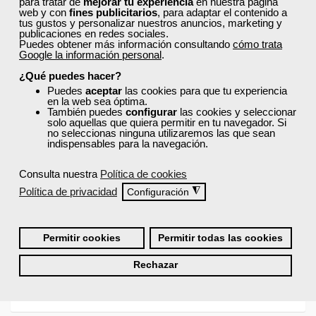
para tratar de
mejorar tu experiencia
en nuestra página
web y con
fines publicitarios
, para adaptar el contenido a
Actualmente
este curso está cerrado
y no hay plazas
tus gustos y personalizar nuestros anuncios, marketing y
disponibles.
publicaciones en redes sociales.
Puedes obtener más información consultando
cómo trata
Si todavía no tienes cuenta de usuario,
regístrate
, indicando
Google la información personal
.
tu sector profesional y tus preferencias formativas. Si ya
¿Qué puedes hacer?
estás registrado, inicia sesión a continuación y filtra tu
búsqueda para encontrar los cursos que se ajusten a tu
Puedes
aceptar
las cookies para que tu experiencia
en la web sea óptima.
perfil.
También puedes
configurar
las cookies y seleccionar
solo aquellas que quiera permitir en tu navegador. Si
no seleccionas ninguna utilizaremos las que sean
indispensables para la navegación.
Consulta nuestra
Política de cookies
Política de privacidad
◮
Configuración
Recordarme
Iniciar sesión
Permitir cookies
Permitir todas las cookies
Rechazar
¿No recuerdas tu nombre de usuario o contraseña?