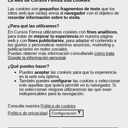
La web de Cursos Femxa usa cookies
finaliza su formación?
Las cookies son
pequeños fragmentos de texto
que los
sitios web que visitas envía al
navegador
con el objetivo de
recordar información sobre tu visita
.
¿Recibiré un certificado al finalizar un curso
¿Para qué las utilizamos?
gratuito?
En Cursos Femxa utilizamos cookies con
fines analíticos
,
para tratar de
mejorar tu experiencia
en nuestra página
web y con
fines publicitarios
, para adaptar el contenido a
tus gustos y personalizar nuestros anuncios, marketing y
publicaciones en redes sociales.
Puedes obtener más información consultando
cómo trata
Google la información personal
.
¿Qué puedes hacer?
¡Únete a la Comunidad Femxa!
Puedes
aceptar
las cookies para que tu experiencia
en la web sea óptima.
Actualmente
este curso está cerrado
y no hay plazas
También puedes
configurar
las cookies y seleccionar
disponibles.
solo aquellas que quiera permitir en tu navegador. Si
no seleccionas ninguna utilizaremos las que sean
Si todavía no tienes cuenta de usuario,
regístrate
, indicando
indispensables para la navegación.
tu sector profesional y tus preferencias formativas. Si ya
estás registrado, inicia sesión a continuación y filtra tu
Consulta nuestra
Política de cookies
búsqueda para encontrar los cursos que se ajusten a tu
perfil.
Política de privacidad
◮
Configuración