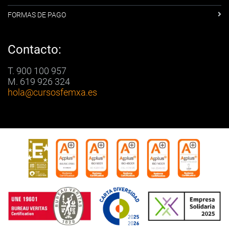
FORMAS DE PAGO
Contacto:
T. 900 100 957
M. 619 926 324
hola
@cursosfemxa.es