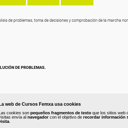
álisis de problemas, toma de decisiones y comprobación de la marcha no
OLUCIÓN DE PROBLEMAS.
La web de Cursos Femxa usa cookies
Las cookies son
pequeños fragmentos de texto
que los sitios web 
visitas envía al
navegador
con el objetivo de
recordar información 
MAS PARA LA TOMA DE LA DECISIÓN.
visita
.