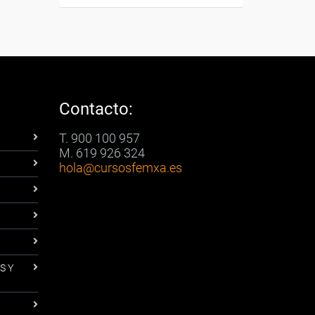
Contacto:
T. 900 100 957
M. 619 926 324
hola
@cursosfemxa.es
S Y