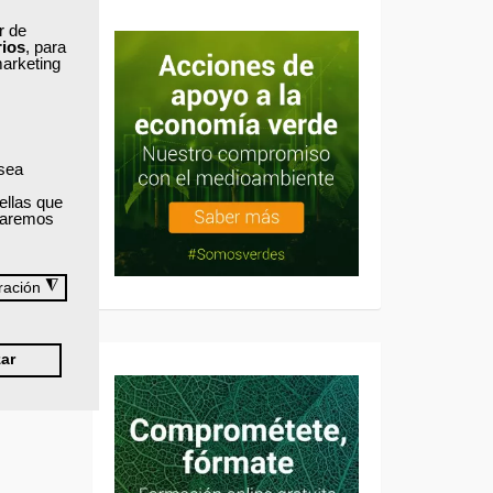
ar de
rios
, para
marketing
 sea
ellas que
izaremos
◮
ración
ar