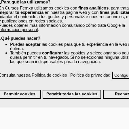
¿Para qué las utilizamos?
En Cursos Femxa utilizamos cookies con
fines analíticos
, para trat
iones adaptadas a cada situación.
mejorar tu experiencia
en nuestra página web y con
fines publicita
adaptar el contenido a tus gustos y personalizar nuestros anuncios, 
 DECISIONES.
y publicaciones en redes sociales.
Puedes obtener más información consultando
cómo trata Google la
información personal
.
¿Qué puedes hacer?
Puedes
aceptar
las cookies para que tu experiencia en la web
óptima.
También puedes
configurar
las cookies y seleccionar solo aqu
quiera permitir en tu navegador. Si no seleccionas ninguna util
las que sean indispensables para la navegación.
ción de
30 horas.
Consulta nuestra
Política de cookies
Política de privacidad
Configu
Permitir cookies
Permitir todas las cookies
Rechaz