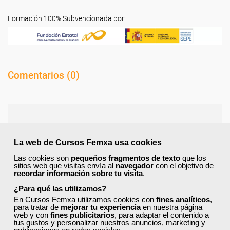
Formación 100% Subvencionada por:
Comentarios (
0
)
Preguntas frecuentes sobre la
La web de Cursos Femxa usa cookies
formación de Femxa
Las cookies son
pequeños fragmentos de texto
que los
sitios web que visitas envía al
navegador
con el objetivo de
recordar información sobre tu visita
.
Resolvemos las dudas más habituales sobre nuestra
¿Para qué las utilizamos?
formación, metodología, equipo docente y ventajas
En Cursos Femxa utilizamos cookies con
fines analíticos
,
para el alumnado.
para tratar de
mejorar tu experiencia
en nuestra página
web y con
fines publicitarios
, para adaptar el contenido a
tus gustos y personalizar nuestros anuncios, marketing y