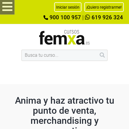
Iniciar sesión
¡Quiero registrarme!
900 100 957
|
619 926 324
Anima y haz atractivo tu
punto de venta,
merchandising y