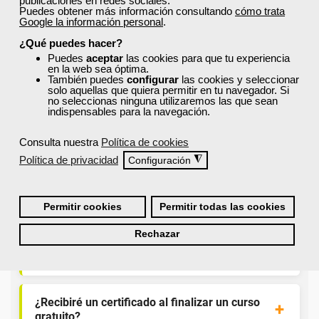
publicaciones en redes sociales.
¿Qué nos hace diferentes de la
Puedes obtener más información consultando
cómo trata
competencia?
Google la información personal
.
¿Qué puedes hacer?
Puedes
aceptar
las cookies para que tu experiencia
¿Por qué solicitar plaza en Femxa cuando se
en la web sea óptima.
puede hacer directamente desde el SEPE?
También puedes
configurar
las cookies y seleccionar
solo aquellas que quiera permitir en tu navegador. Si
no seleccionas ninguna utilizaremos las que sean
indispensables para la navegación.
¿Son los docentes un aspecto diferencial de
los cursos de Femxa?
Consulta nuestra
Política de cookies
Política de privacidad
◮
Configuración
¿Los cursos de Femxa son prácticos y tienen
temario actualizado?
Permitir cookies
Permitir todas las cookies
Rechazar
¿Qué ofrece Femxa al alumno una vez
finaliza su formación?
¿Recibiré un certificado al finalizar un curso
gratuito?