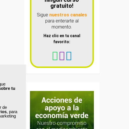
gratuito!
Sigue
nuestros canales
para enterarte al
momento.
Haz clic en tu canal
favorito:
que
sobre tu
ar de
rios
, para
marketing