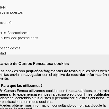
 IRPF.
tros impuestos.
inversión.
ares. Aportaciones.
o invalidez: prestaciones.
de accidentes.
edad.
La web de Cursos Femxa usa cookies
Las cookies son
pequeños fragmentos de texto
que los sitios web 
 social (artículo 51.2 del IRPF).
visitas envía al
navegador
con el objetivo de
recordar información 
visita
.
urados (PPA) (artículo 51.3 del IRPF).
l empresarial (PPSE) (artículo 51.4 del IRPF).
¿Para qué las utilizamos?
bren dependencia severa o gran dependencia (artículo 51.5 del IRPF).
En Cursos Femxa utilizamos cookies con
fines analíticos
, para trat
mejorar tu experiencia
en nuestra página web y con
fines publicita
os protegidos de discapacitados (artículo 53 del IRPF).
adaptar el contenido a tus gustos y personalizar nuestros anuncios, 
y publicaciones en redes sociales.
uges (artículo 51.7 del IRPF).
Puedes obtener más información consultando
cómo trata Google la
información personal
.