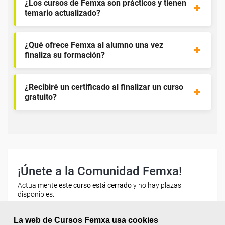
¿Los cursos de Femxa son prácticos y tienen
temario actualizado?
¿Qué ofrece Femxa al alumno una vez
finaliza su formación?
¿Recibiré un certificado al finalizar un curso
gratuito?
¡Únete a la Comunidad Femxa!
Actualmente
este curso está cerrado
y no hay plazas
disponibles.
Si todavía no tienes cuenta de usuario,
regístrate
, indicando
La web de Cursos Femxa usa cookies
tu sector profesional y tus preferencias formativas. Si ya