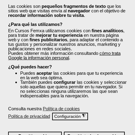
estás registrado, inicia sesión a continuación y filtra tu
Las cookies son
pequeños fragmentos de texto
que los
búsqueda para encontrar los cursos que se ajusten a tu
sitios web que visitas envía al
navegador
con el objetivo de
perfil.
recordar información sobre tu visita
.
¿Para qué las utilizamos?
En Cursos Femxa utilizamos cookies con
fines analíticos
,
para tratar de
mejorar tu experiencia
en nuestra página
web y con
fines publicitarios
, para adaptar el contenido a
tus gustos y personalizar nuestros anuncios, marketing y
publicaciones en redes sociales.
Puedes obtener más información consultando
cómo trata
Google la información personal
Recordarme
.
¿Qué puedes hacer?
Iniciar sesión
Puedes
aceptar
las cookies para que tu experiencia
en la web sea óptima.
También puedes
configurar
las cookies y seleccionar
solo aquellas que quiera permitir en tu navegador. Si
no seleccionas ninguna utilizaremos las que sean
¿No recuerdas tu nombre de usuario o contraseña?
indispensables para la navegación.
Consulta nuestra
Política de cookies
Política de privacidad
◮
Configuración