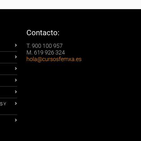
Contacto:
T. 900 100 957
M. 619 926 324
hola
@cursosfemxa.es
S Y