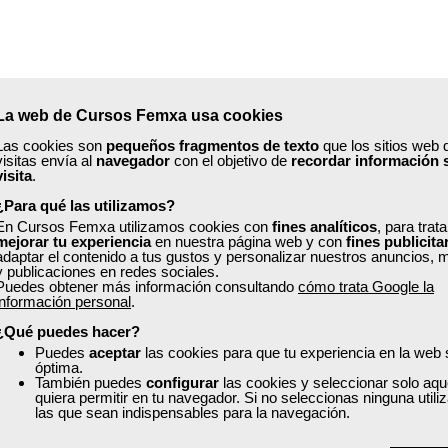
La web de Cursos Femxa usa cookies
Las cookies son
pequeños fragmentos de texto
que los sitios web 
visitas envía al
navegador
con el objetivo de
recordar información 
visita
.
duración de
60 horas.
¿Para qué las utilizamos?
En Cursos Femxa utilizamos cookies con
fines analíticos
, para trat
mejorar tu experiencia
en nuestra página web y con
fines publicita
adaptar el contenido a tus gustos y personalizar nuestros anuncios, 
y publicaciones en redes sociales.
Puedes obtener más información consultando
cómo trata Google la
información personal
.
¿Qué puedes hacer?
Puedes
aceptar
las cookies para que tu experiencia en la web
óptima.
También puedes
configurar
las cookies y seleccionar solo aqu
quiera permitir en tu navegador. Si no seleccionas ninguna util
las que sean indispensables para la navegación.