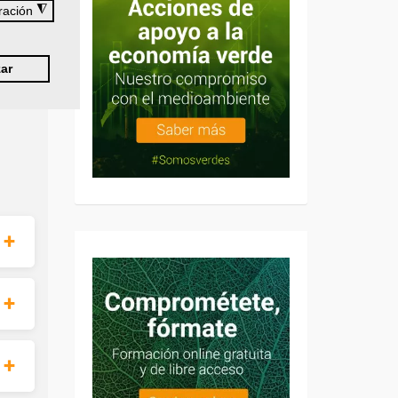
◮
ración
ar