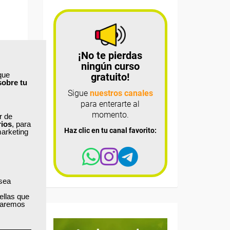
¡No te pierdas
ningún curso
que
gratuito!
sobre tu
Sigue
nuestros canales
para enterarte al
momento.
ar de
rios
, para
Haz clic en tu canal favorito:
marketing
 sea
ellas que
izaremos