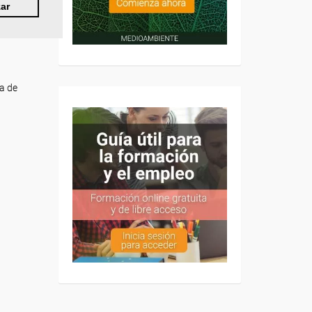
ar
da de