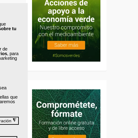
que
sobre tu
ar de
rios
, para
marketing
 sea
.
ellas que
izaremos
◮
ración