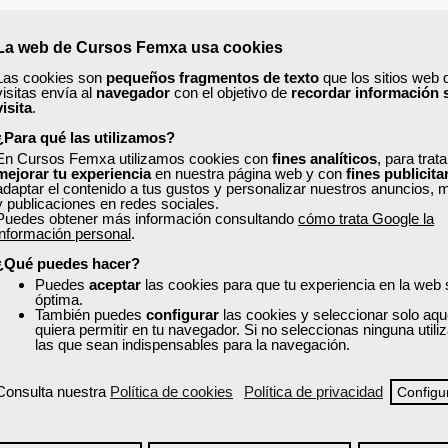
La web de Cursos Femxa usa cookies
Las cookies son
pequeños fragmentos de texto
que los sitios web 
visitas envía al
navegador
con el objetivo de
recordar información 
visita
.
.
¿Para qué las utilizamos?
En Cursos Femxa utilizamos cookies con
fines analíticos
, para trat
mejorar tu experiencia
en nuestra página web y con
fines publicita
adaptar el contenido a tus gustos y personalizar nuestros anuncios, 
y publicaciones en redes sociales.
Puedes obtener más información consultando
cómo trata Google la
información personal
.
ES.
¿Qué puedes hacer?
 norma de Buenas Prácticas de Fabricación (BBPPFF) (EN-ISO 22716) de
Puedes
aceptar
las cookies para que tu experiencia en la web
óptima.
e laboratorio para el control de la calidad y la detección de desviaciones
También puedes
configurar
las cookies y seleccionar solo aqu
quiera permitir en tu navegador. Si no seleccionas ninguna util
las que sean indispensables para la navegación.
Consulta nuestra
Política de cookies
Política de privacidad
Configu
ncia y medios de cultivo.