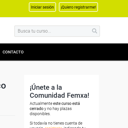
Iniciar sesión
¡Quiero registrarme!
CONTACTO
co
¡Únete a la
Comunidad Femxa!
Actualmente
este curso está
cerrado
y no hay plazas
disponibles.
Si todavía no tienes cuenta de