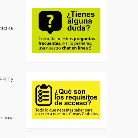
ráctica
BPPFF y
especial