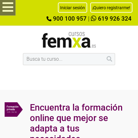
Iniciar sesión
¡Quiero registrarme!
900 100 957
|
619 926 324
Encuentra la formación
online que mejor se
adapta a tus