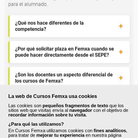
para el alumnado.
¿Qué nos hace diferentes de la
competencia?
¿Por qué solicitar plaza en Femxa cuando se
puede hacer directamente desde el SEPE?
¿Son los docentes un aspecto diferencial de
los cursos de Femxa?
La web de Cursos Femxa usa cookies
¿Los cursos de Femxa son prácticos y tienen
Las cookies son
pequeños fragmentos de texto
que los
temario actualizado?
sitios web que visitas envía al
navegador
con el objetivo de
recordar información sobre tu visita
.
¿Para qué las utilizamos?
¿Qué ofrece Femxa al alumno una vez
En Cursos Femxa utilizamos cookies con
fines analíticos
,
finaliza su formación?
para tratar de
mejorar tu experiencia
en nuestra página