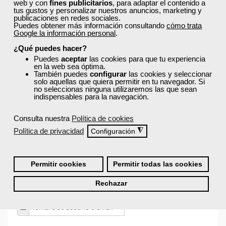
web y con
fines publicitarios
, para adaptar el contenido a
tus gustos y personalizar nuestros anuncios, marketing y
publicaciones en redes sociales.
¿Recibiré un certificado al finalizar un curso
Puedes obtener más información consultando
cómo trata
Google la información personal
.
gratuito?
¿Qué puedes hacer?
Puedes
aceptar
las cookies para que tu experiencia
en la web sea óptima.
También puedes
configurar
las cookies y seleccionar
solo aquellas que quiera permitir en tu navegador. Si
no seleccionas ninguna utilizaremos las que sean
indispensables para la navegación.
¡Únete a la Comunidad Femxa!
Consulta nuestra
Política de cookies
Actualmente
este curso está cerrado
y no hay plazas
Política de privacidad
◮
disponibles.
Configuración
Si todavía no tienes cuenta de usuario,
regístrate
, indicando
tu sector profesional y tus preferencias formativas. Si ya
Permitir cookies
Permitir todas las cookies
estás registrado, inicia sesión a continuación y filtra tu
búsqueda para encontrar los cursos que se ajusten a tu
Rechazar
perfil.