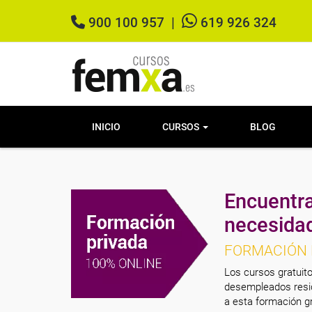
900 100 957
|
619 926 324
INICIO
CURSOS
BLOG
Encuentra
necesida
FORMACIÓN 
Los cursos gratuito
desempleados resid
a esta formación gr