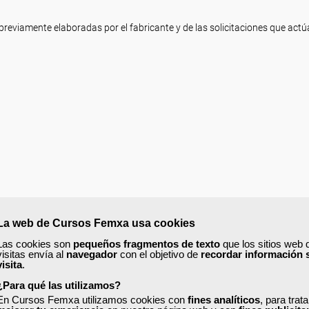
previamente elaboradas por el fabricante y de las solicitaciones que act
La web de Cursos Femxa usa cookies
Las cookies son
pequeños fragmentos de texto
que los sitios web 
ecto.
visitas envía al
navegador
con el objetivo de
recordar información 
turales.
visita
.
¿Para qué las utilizamos?
En Cursos Femxa utilizamos cookies con
fines analíticos
, para trat
E ÚLTIMOS.