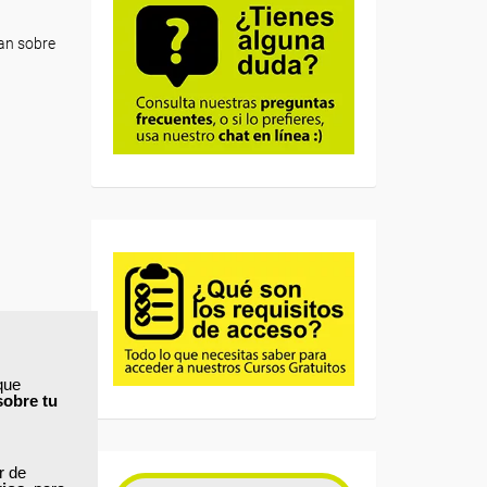
úan sobre
que
sobre tu
ar de