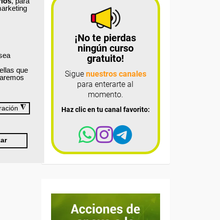
rios
, para
marketing
¡No te pierdas
ningún curso
 sea
gratuito!
ellas que
Sigue
nuestros canales
izaremos
para enterarte al
momento.
◮
ración
Haz clic en tu canal favorito:
ar