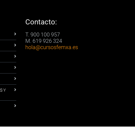
Contacto:
T. 900 100 957
M. 619 926 324
hola
@cursosfemxa.es
S Y