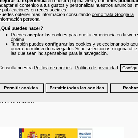
mejorar tu experiencia
en nuestra página web y con
fines publicita
adaptar el contenido a tus gustos y personalizar nuestros anuncios, 
s relativas a los ELU.
y publicaciones en redes sociales.
Puedes obtener más información consultando
cómo trata Google la
información personal
.
 DE SERVICIO.
¿Qué puedes hacer?
s relativas a los ELS.
Puedes
aceptar
las cookies para que tu experiencia en la web
óptima.
También puedes
configurar
las cookies y seleccionar solo aqu
quiera permitir en tu navegador. Si no seleccionas ninguna util
las que sean indispensables para la navegación.
 DISEÑO DEL FORJADO.
el proyecto en relación a la durabilidad y el fuego.
Consulta nuestra
Política de cookies
Política de privacidad
Configu
Permitir cookies
Permitir todas las cookies
Rechaz
ación de
40 horas.