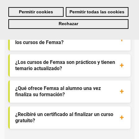
¿Por qué solicitar plaza en Femxa cuando se
Permitir cookies
Permitir todas las cookies
puede hacer directamente desde el SEPE?
Rechazar
¿Son los docentes un aspecto diferencial de
los cursos de Femxa?
¿Los cursos de Femxa son prácticos y tienen
temario actualizado?
¿Qué ofrece Femxa al alumno una vez
finaliza su formación?
¿Recibiré un certificado al finalizar un curso
gratuito?