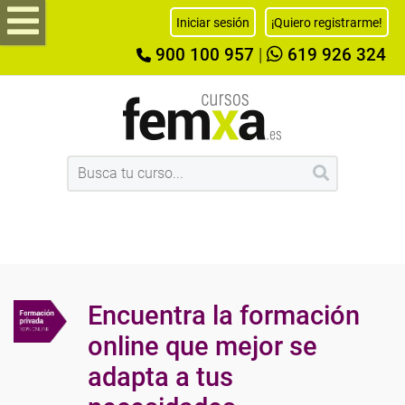
Iniciar sesión
¡Quiero registrarme!
900 100 957
|
619 926 324
Encuentra la formación
online que mejor se
adapta a tus