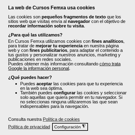
La web de Cursos Femxa usa cookies
Las cookies son
pequeños fragmentos de texto
que los
sitios web que visitas envía al
navegador
con el objetivo de
recordar información sobre tu visita
.
Comentarios (
0
)
¿Para qué las utilizamos?
En Cursos Femxa utilizamos cookies con
fines analíticos
,
para tratar de
mejorar tu experiencia
en nuestra página
web y con
fines publicitarios
, para adaptar el contenido a
tus gustos y personalizar nuestros anuncios, marketing y
publicaciones en redes sociales.
Preguntas frecuentes sobre la
Puedes obtener más información consultando
cómo trata
Google la información personal
.
formación de Femxa
¿Qué puedes hacer?
Puedes
aceptar
las cookies para que tu experiencia
en la web sea óptima.
Resolvemos las dudas más habituales sobre nuestra
También puedes
configurar
las cookies y seleccionar
formación, metodología, equipo docente y ventajas
solo aquellas que quiera permitir en tu navegador. Si
para el alumnado.
no seleccionas ninguna utilizaremos las que sean
indispensables para la navegación.
Consulta nuestra
Política de cookies
¿Qué nos hace diferentes de la
competencia?
Política de privacidad
◮
Configuración