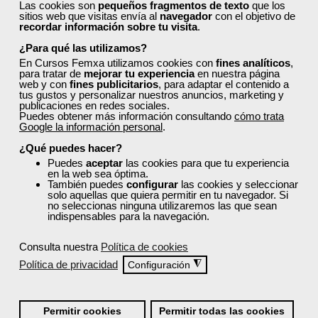
Las cookies son
pequeños fragmentos de texto
que los
¿Son los docentes un aspecto diferencial de
sitios web que visitas envía al
navegador
con el objetivo de
recordar información sobre tu visita
.
los cursos de Femxa?
¿Para qué las utilizamos?
En Cursos Femxa utilizamos cookies con
fines analíticos
,
para tratar de
mejorar tu experiencia
en nuestra página
¿Los cursos de Femxa son prácticos y tienen
web y con
fines publicitarios
, para adaptar el contenido a
temario actualizado?
tus gustos y personalizar nuestros anuncios, marketing y
publicaciones en redes sociales.
Puedes obtener más información consultando
cómo trata
Google la información personal
.
¿Qué ofrece Femxa al alumno una vez
finaliza su formación?
¿Qué puedes hacer?
Puedes
aceptar
las cookies para que tu experiencia
en la web sea óptima.
También puedes
configurar
las cookies y seleccionar
¿Recibiré un certificado al finalizar un curso
solo aquellas que quiera permitir en tu navegador. Si
no seleccionas ninguna utilizaremos las que sean
gratuito?
indispensables para la navegación.
Consulta nuestra
Política de cookies
Política de privacidad
◮
Configuración
¡Únete a la Comunidad Femxa!
Permitir cookies
Permitir todas las cookies