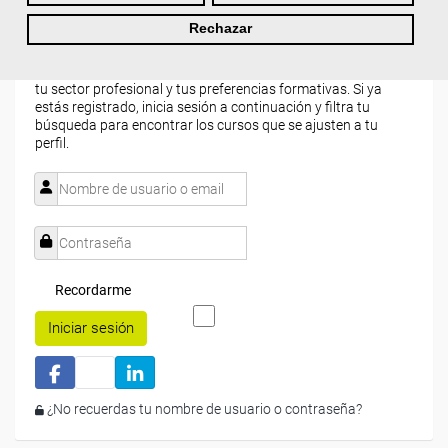
Actualmente
este curso está cerrado
y no hay plazas
Rechazar
disponibles.
Si todavía no tienes cuenta de usuario,
regístrate
, indicando
tu sector profesional y tus preferencias formativas. Si ya
estás registrado, inicia sesión a continuación y filtra tu
búsqueda para encontrar los cursos que se ajusten a tu
perfil.
Recordarme
Iniciar sesión
¿No recuerdas tu nombre de usuario o contraseña?