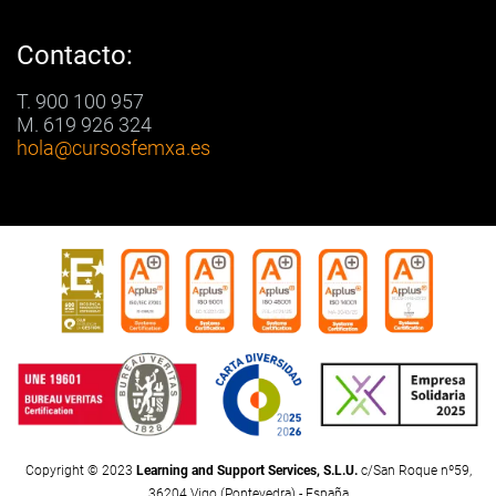
Contacto:
T. 900 100 957
M. 619 926 324
hola
@cursosfemxa.es
Copyright © 2023
Learning and Support Services, S.L.U.
c/San Roque nº59,
36204 Vigo (Pontevedra) - España