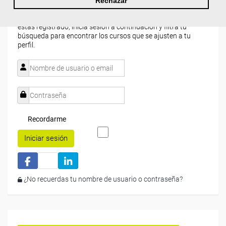
Rechazar
Si todavía no tienes cuenta de usuario,
regístrate
, indicando
tu sector profesional y tus preferencias formativas. Si ya
estás registrado, inicia sesión a continuación y filtra tu
búsqueda para encontrar los cursos que se ajusten a tu
perfil.
Recordarme
Iniciar sesión
¿No recuerdas tu nombre de usuario o contraseña?