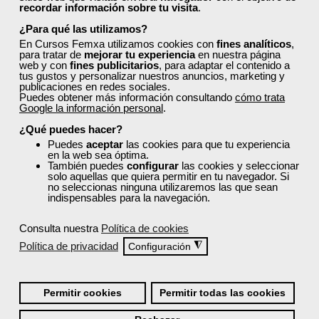
recordar información sobre tu visita
.
¿Para qué las utilizamos?
¿Los cursos de Femxa son prácticos y tienen
En Cursos Femxa utilizamos cookies con
fines analíticos
,
temario actualizado?
para tratar de
mejorar tu experiencia
en nuestra página
web y con
fines publicitarios
, para adaptar el contenido a
tus gustos y personalizar nuestros anuncios, marketing y
publicaciones en redes sociales.
¿Qué ofrece Femxa al alumno una vez
Puedes obtener más información consultando
cómo trata
Google la información personal
.
finaliza su formación?
¿Qué puedes hacer?
Puedes
aceptar
las cookies para que tu experiencia
en la web sea óptima.
¿Recibiré un certificado al finalizar un curso
También puedes
configurar
las cookies y seleccionar
gratuito?
solo aquellas que quiera permitir en tu navegador. Si
no seleccionas ninguna utilizaremos las que sean
indispensables para la navegación.
Consulta nuestra
Política de cookies
Política de privacidad
◮
Configuración
¡Únete a la Comunidad Femxa!
Permitir cookies
Permitir todas las cookies
Actualmente
este curso está cerrado
y no hay plazas
disponibles.