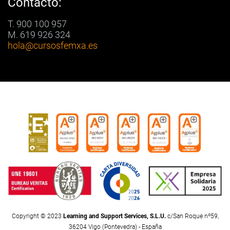
Contacto:
T. 900 100 957
M. 619 926 324
hola
@cursosfemxa.es
Copyright © 2023
Learning and Support Services, S.L.U.
c/San Roque nº59,
36204 Vigo (Pontevedra) - España