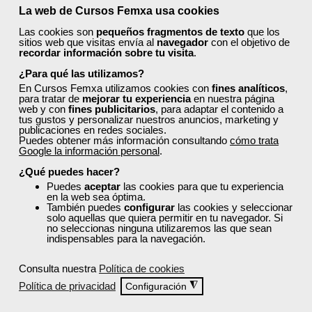
La web de Cursos Femxa usa cookies
Las cookies son
pequeños fragmentos de texto
que los
Entidades
sitios web que visitas envía al
navegador
con el objetivo de
recordar información sobre tu visita
.
¿Para qué las utilizamos?
Formación 100% Subvencionada por:
En Cursos Femxa utilizamos cookies con
fines analíticos
,
para tratar de
mejorar tu experiencia
en nuestra página
web y con
fines publicitarios
, para adaptar el contenido a
tus gustos y personalizar nuestros anuncios, marketing y
publicaciones en redes sociales.
Puedes obtener más información consultando
cómo trata
Google la información personal
.
Comentarios (
0
)
¿Qué puedes hacer?
Puedes
aceptar
las cookies para que tu experiencia
en la web sea óptima.
También puedes
configurar
las cookies y seleccionar
solo aquellas que quiera permitir en tu navegador. Si
no seleccionas ninguna utilizaremos las que sean
Preguntas frecuentes sobre la
indispensables para la navegación.
formación de Femxa
Consulta nuestra
Política de cookies
Política de privacidad
◮
Configuración
Resolvemos las dudas más habituales sobre nuestra
formación, metodología, equipo docente y ventajas