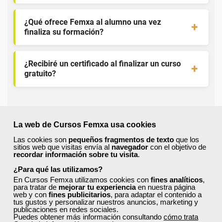
¿Qué ofrece Femxa al alumno una vez
finaliza su formación?
¿Recibiré un certificado al finalizar un curso
gratuito?
La web de Cursos Femxa usa cookies
Las cookies son
pequeños fragmentos de texto
que los
¡Únete a la Comunidad Femxa!
sitios web que visitas envía al
navegador
con el objetivo de
recordar información sobre tu visita
.
Actualmente
este curso está cerrado
y no hay plazas
¿Para qué las utilizamos?
disponibles.
En Cursos Femxa utilizamos cookies con
fines analíticos
,
Si todavía no tienes cuenta de usuario,
regístrate
, indicando
para tratar de
mejorar tu experiencia
en nuestra página
web y con
fines publicitarios
, para adaptar el contenido a
tu sector profesional y tus preferencias formativas. Si ya
tus gustos y personalizar nuestros anuncios, marketing y
estás registrado, inicia sesión a continuación y filtra tu
publicaciones en redes sociales.
búsqueda para encontrar los cursos que se ajusten a tu
Puedes obtener más información consultando
cómo trata
perfil.