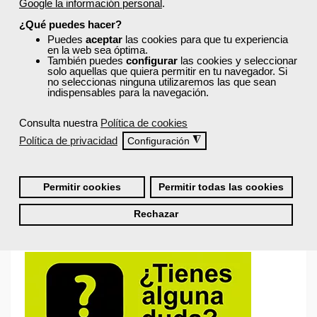
Google la información personal
.
¿Qué puedes hacer?
Puedes
aceptar
las cookies para que tu experiencia
en la web sea óptima.
También puedes
configurar
las cookies y seleccionar
solo aquellas que quiera permitir en tu navegador. Si
no seleccionas ninguna utilizaremos las que sean
indispensables para la navegación.
Recordarme
Consulta nuestra
Política de cookies
Iniciar sesión
Política de privacidad
◮
Configuración
Permitir cookies
Permitir todas las cookies
¿No recuerdas tu nombre de usuario o contraseña?
Rechazar