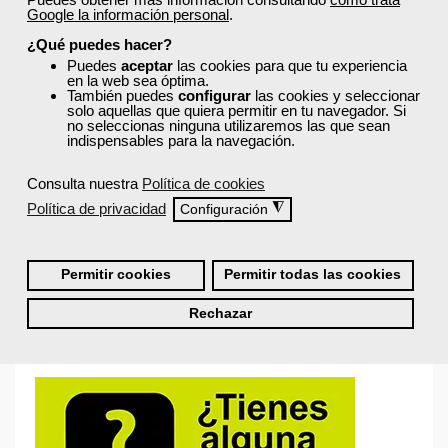
búsqueda para encontrar los cursos que se ajusten a tu
Google la información personal
.
perfil.
¿Qué puedes hacer?
Puedes
aceptar
las cookies para que tu experiencia
en la web sea óptima.
También puedes
configurar
las cookies y seleccionar
solo aquellas que quiera permitir en tu navegador. Si
no seleccionas ninguna utilizaremos las que sean
indispensables para la navegación.
Recordarme
Consulta nuestra
Política de cookies
Iniciar sesión
Política de privacidad
◮
Configuración
Permitir cookies
Permitir todas las cookies
¿No recuerdas tu nombre de usuario o contraseña?
Rechazar