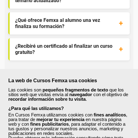
temario actualizado?
¿Qué ofrece Femxa al alumno una vez
finaliza su formación?
¿Recibiré un certificado al finalizar un curso
gratuito?
La web de Cursos Femxa usa cookies
Las cookies son
pequeños fragmentos de texto
que los
sitios web que visitas envía al
navegador
con el objetivo de
¡Únete a la Comunidad Femxa!
recordar información sobre tu visita
.
Actualmente
este curso está cerrado
y no hay plazas
¿Para qué las utilizamos?
disponibles.
En Cursos Femxa utilizamos cookies con
fines analíticos
,
para tratar de
mejorar tu experiencia
en nuestra página
Si todavía no tienes cuenta de usuario,
regístrate
, indicando
web y con
fines publicitarios
, para adaptar el contenido a
tu sector profesional y tus preferencias formativas. Si ya
tus gustos y personalizar nuestros anuncios, marketing y
estás registrado, inicia sesión a continuación y filtra tu
publicaciones en redes sociales.
Puedes obtener más información consultando
cómo trata