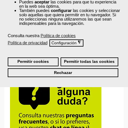
Puedes
aceptar
las cookies para que tu experiencia
en la web sea óptima.
También puedes
configurar
las cookies y seleccionar
Recordarme
solo aquellas que quiera permitir en tu navegador. Si
no seleccionas ninguna utilizaremos las que sean
indispensables para la navegación.
Iniciar sesión
Consulta nuestra
Política de cookies
Política de privacidad
◮
Configuración
¿No recuerdas tu nombre de usuario o contraseña?
Permitir cookies
Permitir todas las cookies
Rechazar