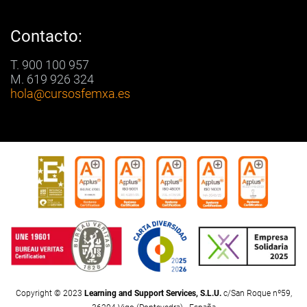
Contacto:
T. 900 100 957
M. 619 926 324
hola
@cursosfemxa.es
Copyright © 2023
Learning and Support Services, S.L.U.
c/San Roque nº59,