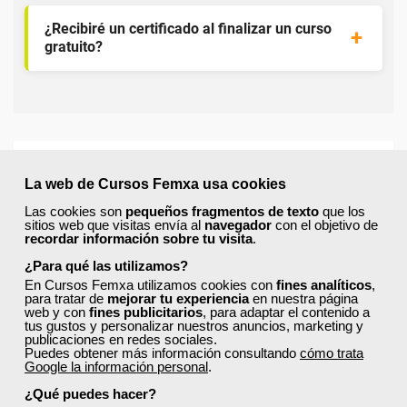
¿Recibiré un certificado al finalizar un curso
gratuito?
¡Únete a la Comunidad Femxa!
La web de Cursos Femxa usa cookies
Actualmente
este curso está cerrado
y no hay plazas
Las cookies son
pequeños fragmentos de texto
que los
disponibles.
sitios web que visitas envía al
navegador
con el objetivo de
recordar información sobre tu visita
.
Si todavía no tienes cuenta de usuario,
regístrate
, indicando
¿Para qué las utilizamos?
tu sector profesional y tus preferencias formativas. Si ya
En Cursos Femxa utilizamos cookies con
fines analíticos
,
estás registrado, inicia sesión a continuación y filtra tu
para tratar de
mejorar tu experiencia
en nuestra página
búsqueda para encontrar los cursos que se ajusten a tu
web y con
fines publicitarios
, para adaptar el contenido a
perfil.
tus gustos y personalizar nuestros anuncios, marketing y
publicaciones en redes sociales.
Puedes obtener más información consultando
cómo trata
Google la información personal
.
¿Qué puedes hacer?