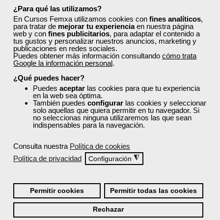
¿Los cursos de Femxa son prácticos y tienen
¿Para qué las utilizamos?
temario actualizado?
En Cursos Femxa utilizamos cookies con
fines analíticos
,
para tratar de
mejorar tu experiencia
en nuestra página
web y con
fines publicitarios
, para adaptar el contenido a
tus gustos y personalizar nuestros anuncios, marketing y
¿Qué ofrece Femxa al alumno una vez
publicaciones en redes sociales.
finaliza su formación?
Puedes obtener más información consultando
cómo trata
Google la información personal
.
¿Qué puedes hacer?
¿Recibiré un certificado al finalizar un curso
Puedes
aceptar
las cookies para que tu experiencia
gratuito?
en la web sea óptima.
También puedes
configurar
las cookies y seleccionar
solo aquellas que quiera permitir en tu navegador. Si
no seleccionas ninguna utilizaremos las que sean
indispensables para la navegación.
Consulta nuestra
Política de cookies
Política de privacidad
◮
Configuración
¡Únete a la Comunidad Femxa!
Actualmente
este curso está cerrado
y no hay plazas
disponibles.
Permitir cookies
Permitir todas las cookies
Si todavía no tienes cuenta de usuario,
regístrate
, indicando
Rechazar
tu sector profesional y tus preferencias formativas. Si ya