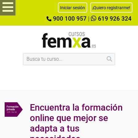
Iniciar sesión
¡Quiero registrarme!
900 100 957
|
619 926 324
Encuentra la formación
online que mejor se
adapta a tus