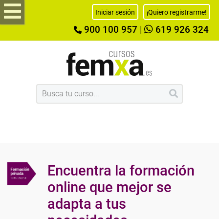
Iniciar sesión
¡Quiero registrarme!
900 100 957
|
619 926 324
Encuentra la formación
online que mejor se
adapta a tus