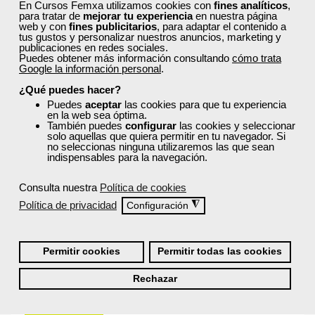
En Cursos Femxa utilizamos cookies con
fines analíticos
,
para tratar de
mejorar tu experiencia
en nuestra página
web y con
fines publicitarios
, para adaptar el contenido a
tus gustos y personalizar nuestros anuncios, marketing y
¿Recibiré un certificado al finalizar un curso
publicaciones en redes sociales.
gratuito?
Puedes obtener más información consultando
cómo trata
Google la información personal
.
¿Qué puedes hacer?
Puedes
aceptar
las cookies para que tu experiencia
en la web sea óptima.
También puedes
configurar
las cookies y seleccionar
solo aquellas que quiera permitir en tu navegador. Si
no seleccionas ninguna utilizaremos las que sean
Inicia sesión:
indispensables para la navegación.
Accede con tu nombre de usuario y contraseña o inicia
Consulta nuestra
Política de cookies
sesión con Facebook, Google o LinkedIn:
Política de privacidad
◮
Configuración
Permitir cookies
Permitir todas las cookies
Rechazar
Recordarme