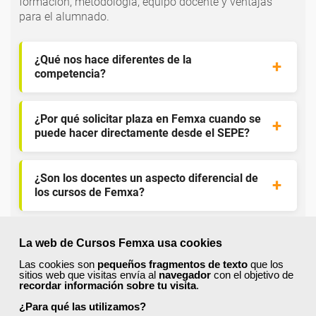
formación, metodología, equipo docente y ventajas
para el alumnado.
¿Qué nos hace diferentes de la
competencia?
¿Por qué solicitar plaza en Femxa cuando se
puede hacer directamente desde el SEPE?
¿Son los docentes un aspecto diferencial de
los cursos de Femxa?
¿Los cursos de Femxa son prácticos y tienen
La web de Cursos Femxa usa cookies
temario actualizado?
Las cookies son
pequeños fragmentos de texto
que los
sitios web que visitas envía al
navegador
con el objetivo de
recordar información sobre tu visita
.
¿Qué ofrece Femxa al alumno una vez
¿Para qué las utilizamos?
finaliza su formación?