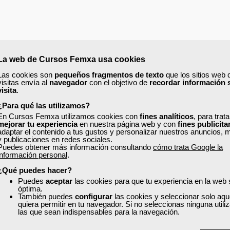
La web de Cursos Femxa usa cookies
Las cookies son
pequeños fragmentos de texto
que los sitios web 
visitas envía al
navegador
con el objetivo de
recordar información 
visita
.
¿Para qué las utilizamos?
En Cursos Femxa utilizamos cookies con
fines analíticos
, para trat
id
con una duración
de 20 horas.
mejorar tu experiencia
en nuestra página web y con
fines publicita
adaptar el contenido a tus gustos y personalizar nuestros anuncios, 
y publicaciones en redes sociales.
Puedes obtener más información consultando
cómo trata Google la
información personal
.
¿Qué puedes hacer?
Puedes
aceptar
las cookies para que tu experiencia en la web
óptima.
También puedes
configurar
las cookies y seleccionar solo aqu
quiera permitir en tu navegador. Si no seleccionas ninguna util
las que sean indispensables para la navegación.