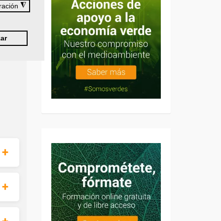
◮
ración
ar