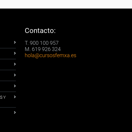
Contacto:
T. 900 100 957
M. 619 926 324
hola
@cursosfemxa.es
S Y