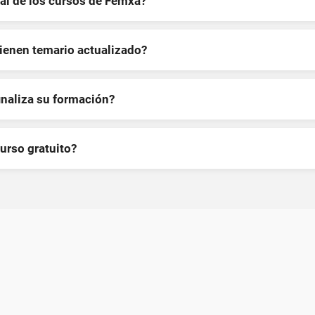
al de los cursos de Femxa?
tienen temario actualizado?
inaliza su formación?
curso gratuito?