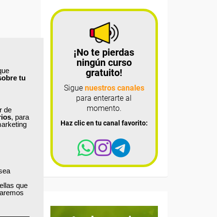
¡No te pierdas
ningún curso
que
gratuito!
sobre tu
Sigue
nuestros canales
para enterarte al
momento.
ar de
rios
, para
Haz clic en tu canal favorito:
marketing
 sea
ellas que
izaremos