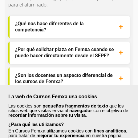
para el alumnado.
¿Qué nos hace diferentes de la
competencia?
¿Por qué solicitar plaza en Femxa cuando se
puede hacer directamente desde el SEPE?
¿Son los docentes un aspecto diferencial de
los cursos de Femxa?
La web de Cursos Femxa usa cookies
¿Los cursos de Femxa son prácticos y tienen
Las cookies son
pequeños fragmentos de texto
que los
temario actualizado?
sitios web que visitas envía al
navegador
con el objetivo de
recordar información sobre tu visita
.
¿Para qué las utilizamos?
¿Qué ofrece Femxa al alumno una vez
En Cursos Femxa utilizamos cookies con
fines analíticos
,
finaliza su formación?
para tratar de
mejorar tu experiencia
en nuestra página