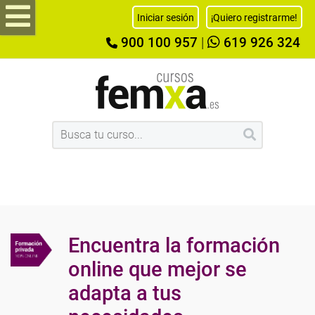
Iniciar sesión
¡Quiero registrarme!
900 100 957
|
619 926 324
Encuentra la formación
online que mejor se
adapta a tus