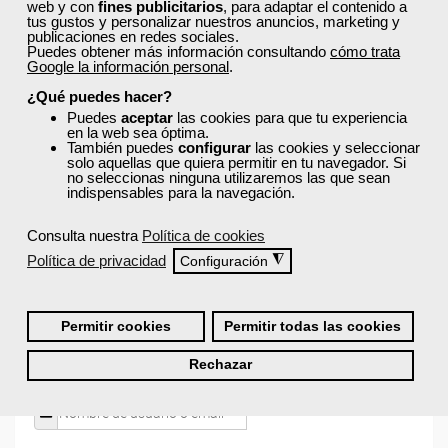
web y con
fines publicitarios
, para adaptar el contenido a
tus gustos y personalizar nuestros anuncios, marketing y
publicaciones en redes sociales.
¿Recibiré un certificado al finalizar un curso
Puedes obtener más información consultando
cómo trata
Google la información personal
.
gratuito?
¿Qué puedes hacer?
Puedes
aceptar
las cookies para que tu experiencia
en la web sea óptima.
También puedes
configurar
las cookies y seleccionar
solo aquellas que quiera permitir en tu navegador. Si
no seleccionas ninguna utilizaremos las que sean
indispensables para la navegación.
¡Únete a la Comunidad Femxa!
Consulta nuestra
Política de cookies
Actualmente
este curso está cerrado
y no hay plazas
Política de privacidad
◮
disponibles.
Configuración
Si todavía no tienes cuenta de usuario,
regístrate
, indicando
tu sector profesional y tus preferencias formativas. Si ya
Permitir cookies
Permitir todas las cookies
estás registrado, inicia sesión a continuación y filtra tu
búsqueda para encontrar los cursos que se ajusten a tu
Rechazar
perfil.