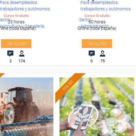
Para desempleados,
Para desempleados,
trabajadores y autónomos.
trabajadores y autónomos.
Curso Gratuito
Curso Gratuito
Sector
Sector
25 horas
60 horas
-Agricultura y Ganadería.
-Administración.
nline (toda España)
Online (toda España)
Ver curso
Ver curso
2
174
0
75
ONLINE