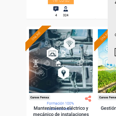
Ver curso
4
324
ONLINE
ONLINE
Cursos Femxa
Cursos Fem
Formación 100%
Mantenimiento eléctrico y
Gestión
subvencionada.
mecánico de instalaciones