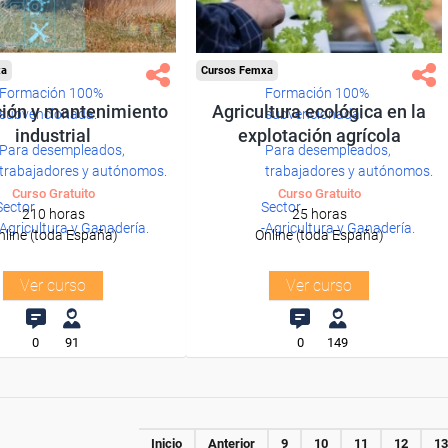
xa
Cursos Femxa
Formación 100%
Formación 100%
ción y mantenimiento
Agricultura ecológica en la
subvencionada.
subvencionada.
industrial
explotación agrícola
Para desempleados,
Para desempleados,
trabajadores y autónomos.
trabajadores y autónomos.
Curso Gratuito
Curso Gratuito
Sector
Sector
210 horas
25 horas
-Agricultura y Ganadería.
-Agricultura y Ganadería.
nline (toda España)
Online (toda España)
Ver curso
Ver curso
0
91
0
149
Inicio
Anterior
9
10
11
12
13