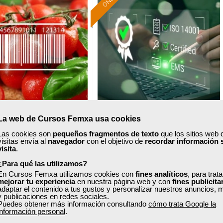
xa
Cursos Femxa
La web de Cursos Femxa usa cookies
Formación 100%
Formación 100%
Las cookies son
pequeños fragmentos de texto
que los sitios web 
mativa de calidad
Sistema de gestión
subvencionada.
subvencionada.
visitas envía al
navegador
con el objetivo de
recordar información 
ntaria BCR: última
medioambiental: ISO 14001
visita
.
Para desempleados,
Para desempleados,
versión
¿Para qué las utilizamos?
trabajadores y autónomos.
trabajadores y autónomos.
En Cursos Femxa utilizamos cookies con
fines analíticos
, para trat
Curso Gratuito
Curso Gratuito
mejorar tu experiencia
en nuestra página web y con
fines publicita
Sector
Sector
20 horas
60 horas
adaptar el contenido a tus gustos y personalizar nuestros anuncios, 
-Industria Alimentaria.
-Industria Química.
y publicaciones en redes sociales.
nline (toda España)
Online (toda España)
Puedes obtener más información consultando
cómo trata Google la
información personal
.