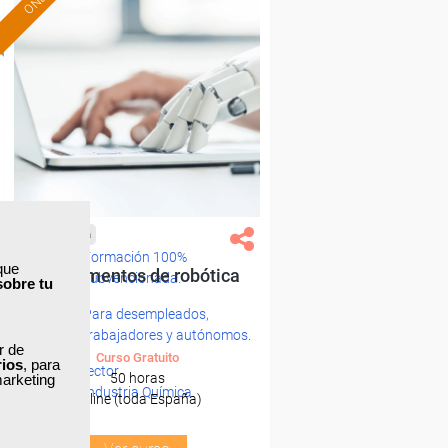
Cursos Femxa
Formación 100%
que
Fundamentos de robótica
subvencionada.
sobre tu
Para desempleados,
trabajadores y autónomos.
ar de
Curso Gratuito
rios
, para
Sector
50 horas
marketing
-Industria Química.
Online (toda España)