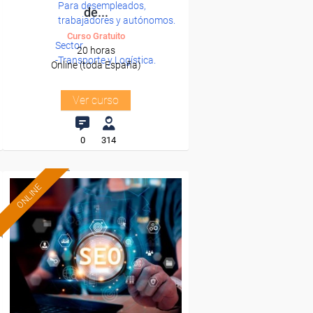
Para desempleados,
de...
trabajadores y autónomos.
Curso Gratuito
Sector
20 horas
-Transporte y Logística.
Online (toda España)
Ver curso
0
314
ONLINE