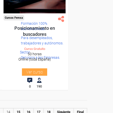
Cursos Femxa
Formación 100%
Posicionamiento en
subvencionada.
buscadores
Para desempleados,
trabajadores y autónomos.
Curso Gratuito
Sector
50 horas
-Servicios a las Empresas.
Online (toda España)
Ver curso
0
190
14
15
16
17
18
Siguiente
Final