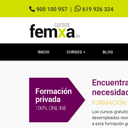
900 100 957
|
619 926 324
INICIO
CURSOS
BLOG
Encuentra
necesida
FORMACIÓN 
Los cursos gratuito
desempleados resid
a esta formación gr