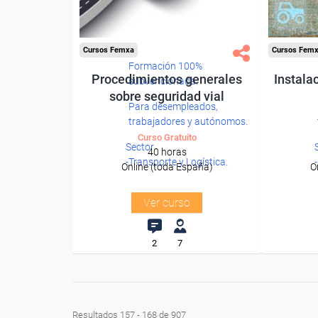
Cursos Femxa
Cursos Fem
Formación 100%
Procedimientos generales
Instala
subvencionada.
sobre seguridad vial
Para desempleados,
trabajadores y autónomos.
Curso Gratuito
Sector
40 horas
-Transporte y Logística.
Online (toda España)
O
Ver curso
2
7
Resultados 157 - 168 de 907