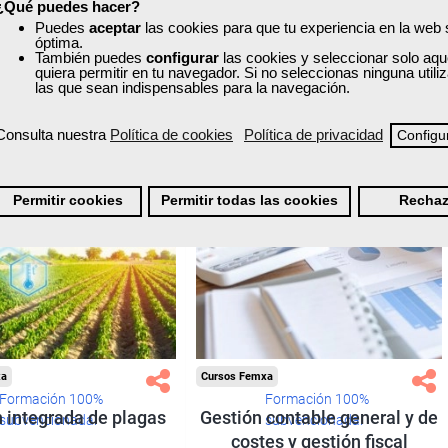
Ver curso
Ver curso
¿Qué puedes hacer?
Puedes
aceptar
las cookies para que tu experiencia en la web
óptima.
También puedes
configurar
las cookies y seleccionar solo aqu
0
285
0
28
quiera permitir en tu navegador. Si no seleccionas ninguna util
las que sean indispensables para la navegación.
ONLINE
Consulta nuestra
Política de cookies
Política de privacidad
Configu
Permitir cookies
Permitir todas las cookies
Rechaz
xa
Cursos Femxa
Formación 100%
Formación 100%
 integrada de plagas
Gestión contable general y de
subvencionada.
subvencionada.
costes y gestión fiscal