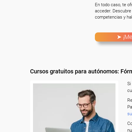
En todo caso, te o
acceder. Descubre 
competencias y hab
➤ ¡Me
Cursos gratuitos para autónomos: Fórm
Si
cu
Re
Pa
su
Co
nu