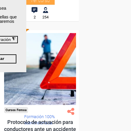
Ver curso
 sea
ellas que
2
254
izaremos
ONLINE
◮
ración
ar
Cursos Femxa
Formación 100%
Protocolo de actuación para
subvencionada.
conductores ante un accidente