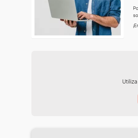
Po
so
¡E
Utiliza