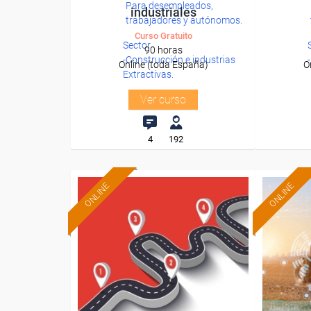
Para desempleados,
industriales
trabajadores y autónomos.
Curso Gratuito
Sector
90 horas
-Construcción e industrias
Online (toda España)
O
Extractivas.
Ver curso
4
192
ONLINE
ONLINE