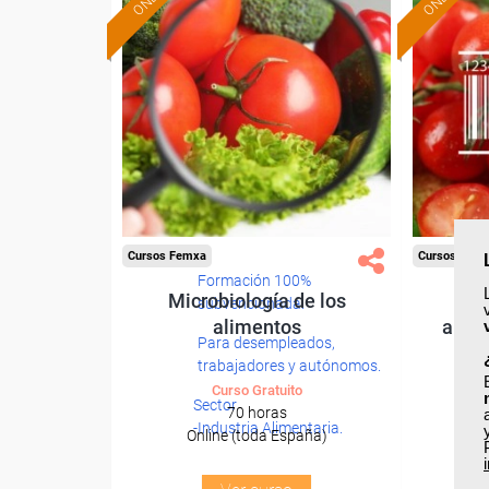
Cursos Femxa
Cursos Fem
Formación 100%
Microbiología de los
Nor
subvencionada.
alimentos
alime
Para desempleados,
trabajadores y autónomos.
Curso Gratuito
Sector
70 horas
-Industria Alimentaria.
Online (toda España)
O