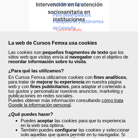
Intervención en la atención
subvencionada.
sociosanitaria en
Para desempleados,
instituciones
trabajadores y autónomos
de Cataluña.
Curso Gratuito
85 horas
Para todos los sectores.
Online (Cataluña )
La web de Cursos Femxa usa cookies
Las cookies son
pequeños fragmentos de texto
que los
sitios web que visitas envía al
navegador
con el objetivo de
Ver curso
recordar información sobre tu visita
.
¿Para qué las utilizamos?
19
454
En Cursos Femxa utilizamos cookies con
fines analíticos
,
para tratar de
mejorar tu experiencia
en nuestra página
web y con
fines publicitarios
, para adaptar el contenido a
tus gustos y personalizar nuestros anuncios, marketing y
publicaciones en redes sociales.
ONLINE
Puedes obtener más información consultando
cómo trata
Google la información personal
.
¿Qué puedes hacer?
Puedes
aceptar
las cookies para que tu experiencia
en la web sea óptima.
También puedes
configurar
las cookies y seleccionar
solo aquellas que quiera permitir en tu navegador. Si