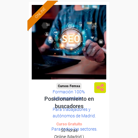
ONLINE
Cursos Femxa
Formación 100%
Posicionamiento en
subvencionada.
buscadores
Para trabajadores y
autónomos de Madrid.
Curso Gratuito
Para todos los sectores.
50 horas
Online (Madrid )