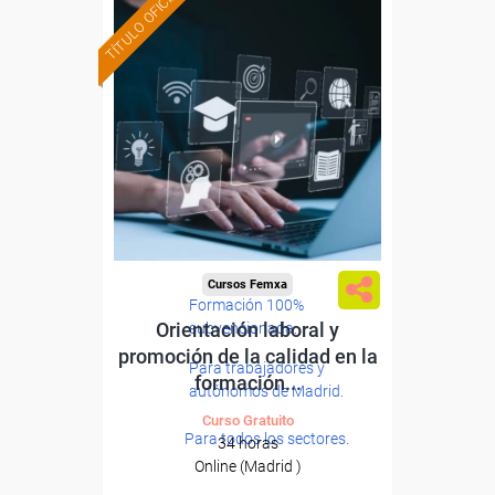
TÍTULO OFICIAL
Cursos Femxa
Formación 100%
Orientación laboral y
subvencionada.
promoción de la calidad en la
Para trabajadores y
formación...
autónomos de Madrid.
Curso Gratuito
Para todos los sectores.
34 horas
Online (Madrid )