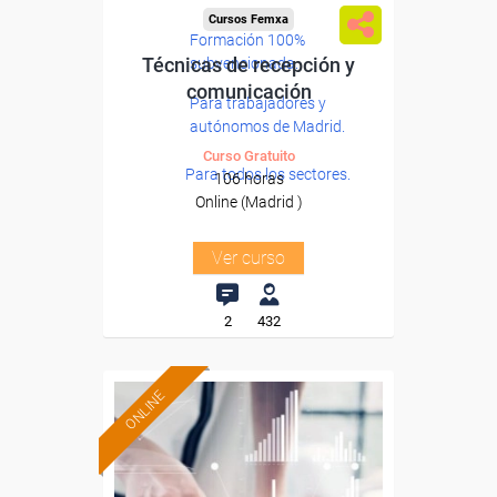
Cursos Femxa
Formación 100%
Técnicas de recepción y
subvencionada.
comunicación
Para trabajadores y
autónomos de Madrid.
Curso Gratuito
Para todos los sectores.
106 horas
Online (Madrid )
Ver curso
2
432
ONLINE