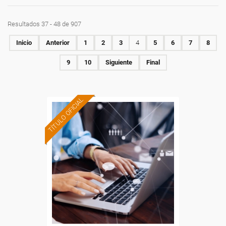
Resultados 37 - 48 de 907
Inicio
Anterior
1
2
3
4
5
6
7
8
9
10
Siguiente
Final
TÍTULO OFICIAL