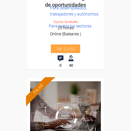
de oportunidades
Para desempleados,
trabajadores y autónomos.
Curso Gratuito
Para todos los sectores.
20 horas
Online (Baleares )
Ver curso
0
40
ONLINE