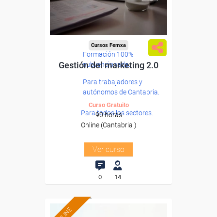
Cursos Femxa
Formación 100%
Gestión del marketing 2.0
subvencionada.
Para trabajadores y
autónomos de Cantabria.
Curso Gratuito
Para todos los sectores.
90 horas
Online (Cantabria )
Ver curso
0
14
ONLINE