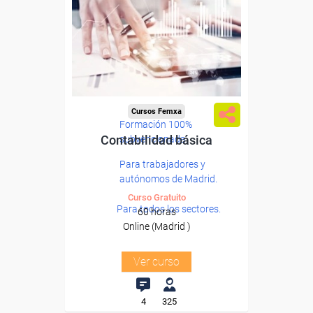
Cursos Femxa
Formación 100%
Contabilidad básica
subvencionada.
Para trabajadores y
autónomos de Madrid.
Curso Gratuito
Para todos los sectores.
60 horas
Online (Madrid )
Ver curso
4
325