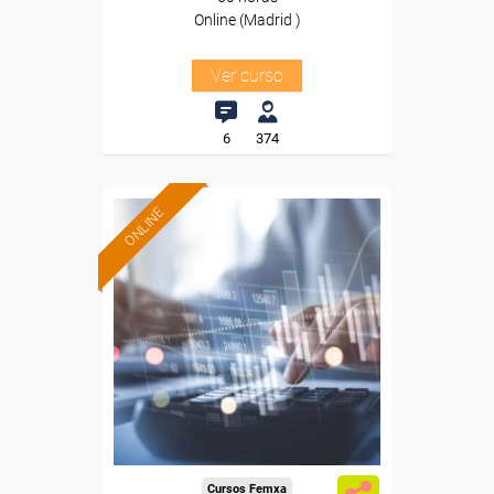
Online (Madrid )
Ver curso
6
374
ONLINE
Cursos Femxa