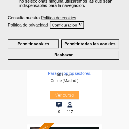
no seleccionas ninguna utilizaremos las que sean
indispensables para la navegación.
Consulta nuestra
Política de cookies
Política de privacidad
◮
Configuración
Cursos Femxa
Formación 100%
Permitir cookies
Permitir todas las cookies
Emprender un negocio
subvencionada.
Para trabajadores y
Rechazar
autónomos de Madrid.
Curso Gratuito
Para todos los sectores.
60 horas
Online (Madrid )
Ver curso
0
117