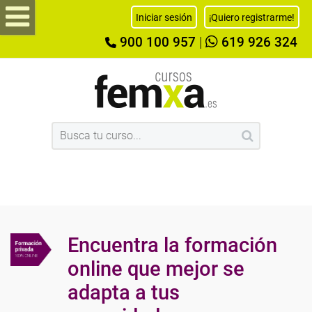
Iniciar sesión
¡Quiero registrarme!
900 100 957
|
619 926 324
Encuentra la formación
online que mejor se
adapta a tus