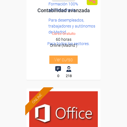
Formación 100%
Contabilidad avanzada
subvencionada.
Para desempleados,
trabajadores y autónomos
de Madrid.
Curso Gratuito
60 horas
Para todos los sectores.
Online (Madrid )
Ver curso
0
218
ONLINE