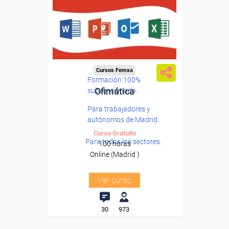
Cursos Femxa
Formación 100%
Ofimática
subvencionada.
Para trabajadores y
autónomos de Madrid.
Curso Gratuito
Para todos los sectores.
100 horas
Online (Madrid )
Ver curso
30
973