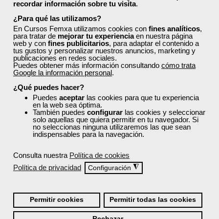
recordar información sobre tu visita
.
¿Para qué las utilizamos?
En Cursos Femxa utilizamos cookies con
fines analíticos
,
para tratar de
mejorar tu experiencia
en nuestra página
web y con
fines publicitarios
, para adaptar el contenido a
tus gustos y personalizar nuestros anuncios, marketing y
publicaciones en redes sociales.
¡Únete a la Comunidad Femxa!
Puedes obtener más información consultando
cómo trata
Google la información personal
.
Actualmente
este curso está cerrado
y no hay plazas
¿Qué puedes hacer?
disponibles.
Puedes
aceptar
las cookies para que tu experiencia
en la web sea óptima.
Si todavía no tienes cuenta de usuario,
regístrate
, indicando
También puedes
configurar
las cookies y seleccionar
tu sector profesional y tus preferencias formativas. Si ya
solo aquellas que quiera permitir en tu navegador. Si
estás registrado, inicia sesión a continuación y filtra tu
no seleccionas ninguna utilizaremos las que sean
búsqueda para encontrar los cursos que se ajusten a tu
indispensables para la navegación.
perfil.
Consulta nuestra
Política de cookies
Política de privacidad
◮
Configuración
Permitir cookies
Permitir todas las cookies
Recordarme
Rechazar