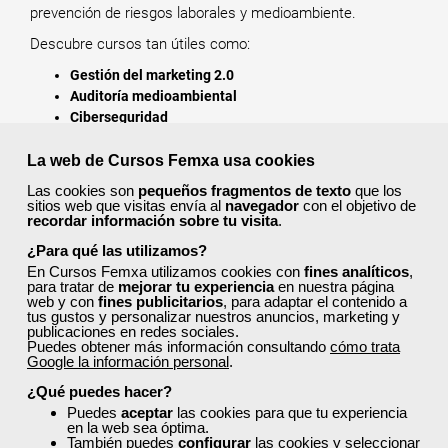
prevención de riesgos laborales y medioambiente.
Descubre cursos tan útiles como:
Gestión del marketing 2.0
Auditoría medioambiental
Ciberseguridad
Gestión de compras y aprovisionamiento
Contabilidad: cuenta de pérdidas y ganancias, análisis
La web de Cursos Femxa usa cookies
de inversiones y financiación
Las cookies son
pequeños fragmentos de texto
que los
Formación básica para limpiezas generales
sitios web que visitas envía al
navegador
con el objetivo de
recordar información sobre tu visita
.
Todos ellos cuentan con acreditación oficial.
¿Para qué las utilizamos?
¿Cómo solicitar plaza en un curso
En Cursos Femxa utilizamos cookies con
fines analíticos
,
para tratar de
mejorar tu experiencia
en nuestra página
de Femxa en Castilla-La Mancha?
web y con
fines publicitarios
, para adaptar el contenido a
tus gustos y personalizar nuestros anuncios, marketing y
publicaciones en redes sociales.
Puedes obtener más información consultando
Sigue los siguientes pasos:
cómo trata
Google la información personal
.
Regístrate y cubre todos tus datos. Esto es importante
¿Qué puedes hacer?
para comprobar que cumples todos los requisitos de
Puedes
aceptar
las cookies para que tu experiencia
acceso a un curso.
Es imprescindible, en algunos
en la web sea óptima.
casos, que residas en Castilla-La Mancha para poder
También puedes
configurar
las cookies y seleccionar