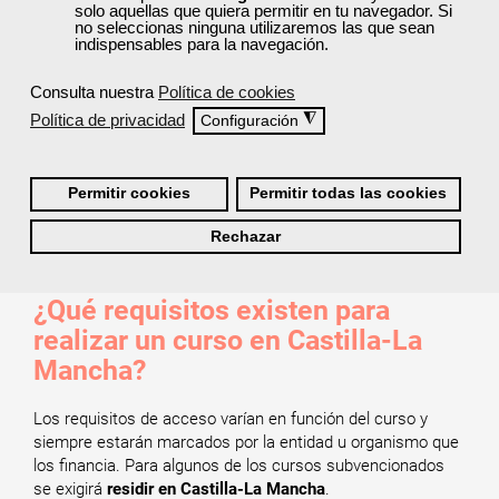
solo aquellas que quiera permitir en tu navegador. Si
realizar un curso
.
no seleccionas ninguna utilizaremos las que sean
Explora toda nuestra oferta formativa para encontrar el
indispensables para la navegación.
curso que mejor se adapte a tus necesidades.
Solicita tu plaza y envía tu documentación o confirma
Consulta nuestra
Política de cookies
tus datos. Esto depende de las entidades que financian
Política de privacidad
◮
Configuración
los cursos.
Accede a tu curso, complétalo y consigue tu
acreditación.
Permitir cookies
Permitir todas las cookies
Si aún tienes dudas sobre el proceso de solicitud, puedes
leer el siguiente FAQ:
¿Cómo consigo plaza en un curso
Rechazar
gratuito?
¿Qué requisitos existen para
realizar un curso en Castilla-La
Mancha?
Los requisitos de acceso varían en función del curso y
siempre estarán marcados por la entidad u organismo que
los financia. Para algunos de los cursos subvencionados
se exigirá
residir en Castilla-La Mancha
.