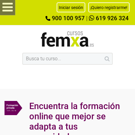
Iniciar sesión
¡Quiero registrarme!
900 100 957
|
619 926 324
Encuentra la formación
online que mejor se
adapta a tus