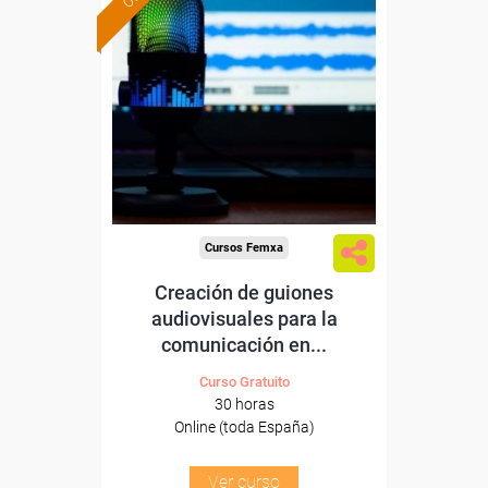
Formación 100%
subvencionada.
Para desempleados,
trabajadores y autónomos.
Sector
-Información, Comunicación
y Artes Gráficas.
Cursos Femxa
Creación de guiones
audiovisuales para la
comunicación en...
Curso Gratuito
30 horas
Online (toda España)
Ver curso