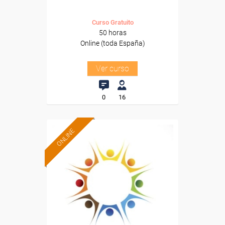
Curso Gratuito
50 horas
Online (toda España)
Ver curso
0
16
ONLINE
Formación 100%
subvencionada.
Para desempleados,
trabajadores y autónomos.
Sector
-Educación.