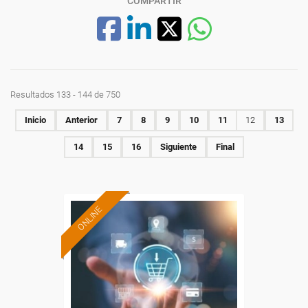
COMPARTIR
Resultados 133 - 144 de 750
Inicio
Anterior
7
8
9
10
11
12
13
14
15
16
Siguiente
Final
ONLINE
Formación 100%
subvencionada.
Para desempleados,
trabajadores y autónomos.