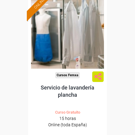
ONLINE
Formación 100%
subvencionada.
Para desempleados,
trabajadores y autónomos.
Sector
-Otros Servicios.
Cursos Femxa
Servicio de lavandería
plancha
Curso Gratuito
15 horas
Online (toda España)