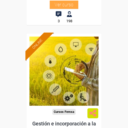
Ver curso
3
198
ONLINE
Formación 100%
subvencionada.
Para desempleados,
trabajadores y autónomos.
Sector
-Agricultura y Ganadería.
Cursos Femxa
Gestión e incorporación a la