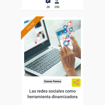
28
250
ONLINE
Formación 100%
subvencionada.
Para desempleados,
trabajadores y autónomos.
Sector
-Educación.
Cursos Femxa
Las redes sociales como
herramienta dinamizadora