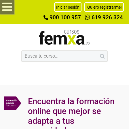
Iniciar sesión
¡Quiero registrarme!
900 100 957
|
619 926 324
Encuentra la formación
online que mejor se
adapta a tus