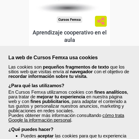
Cursos Femxa
Aprendizaje cooperativo en el
aula
La web de Cursos Femxa usa cookies
Curso Gratuito
30 horas
Las cookies son
pequeños fragmentos de texto
que los
Online (toda España)
sitios web que visitas envía al
navegador
con el objetivo de
recordar información sobre tu visita
.
¿Para qué las utilizamos?
Ver curso
En Cursos Femxa utilizamos cookies con
fines analíticos
,
para tratar de
mejorar tu experiencia
en nuestra página
web y con
fines publicitarios
, para adaptar el contenido a
0
7
tus gustos y personalizar nuestros anuncios, marketing y
publicaciones en redes sociales.
Puedes obtener más información consultando
cómo trata
Google la información personal
.
ONLINE
¿Qué puedes hacer?
Puedes
aceptar
las cookies para que tu experiencia