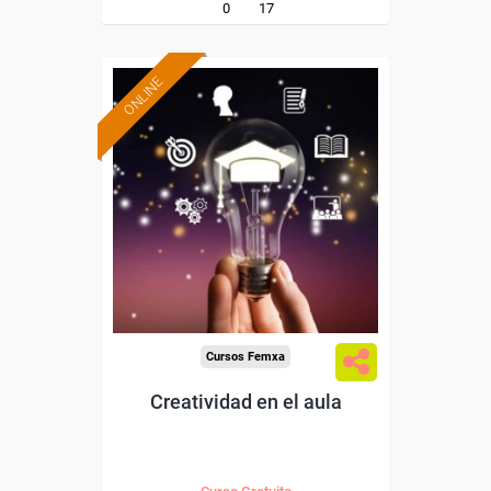
0
17
ONLINE
Formación 100%
subvencionada.
Para desempleados,
trabajadores y autónomos.
Sector
-Educación.
Cursos Femxa
Creatividad en el aula