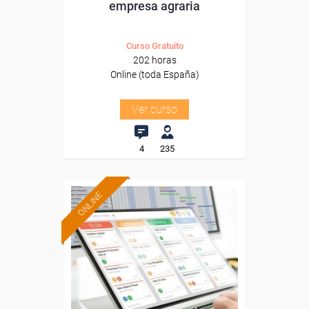
empresa agraria
Curso Gratuito
202 horas
Online (toda España)
Ver curso
4
235
ONLINE
Formación 100%
subvencionada.
Para desempleados,
trabajadores y autónomos.
Sector