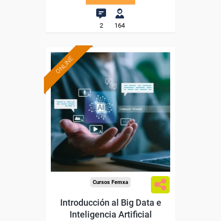
2
164
ONLINE
Formación 100%
subvencionada.
Para desempleados,
trabajadores y autónomos.
Sector
-Servicios a las Empresas.
Cursos Femxa
Introducción al Big Data e
Inteligencia Artificial