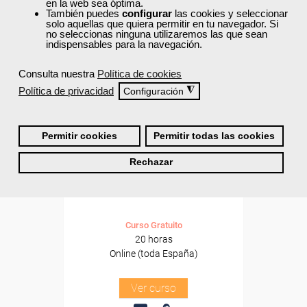
Formación 100%
en la web sea óptima.
subvencionada.
También puedes
configurar
las cookies y seleccionar
solo aquellas que quiera permitir en tu navegador. Si
no seleccionas ninguna utilizaremos las que sean
Para desempleados,
indispensables para la navegación.
trabajadores y autónomos.
Consulta nuestra
Política de cookies
Sector
Política de privacidad
◮
Configuración
-Hosteleria y Turismo.
Permitir cookies
Permitir todas las cookies
Cursos Femxa
Rechazar
Planificación de menús y
dietas especiales
Curso Gratuito
20 horas
Online (toda España)
Ver curso