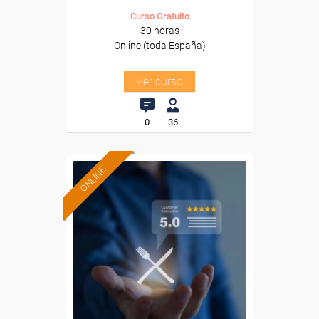
Curso Gratuito
30 horas
Online (toda España)
Ver curso
0
36
ONLINE
Formación 100%
subvencionada.
Para desempleados,
trabajadores y autónomos.
Sector
-Hosteleria y Turismo.