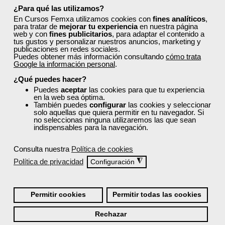
¿Para qué las utilizamos?
Descubre cursos tan útiles como:
En Cursos Femxa utilizamos cookies con
fines analíticos
,
para tratar de
mejorar tu experiencia
en nuestra página
Instalaciones eléctricas de B.T. en edificación
web y con
fines publicitarios
, para adaptar el contenido a
Aula multisensorial en educación especial
tus gustos y personalizar nuestros anuncios, marketing y
publicaciones en redes sociales.
Gestión de proyectos
Puedes obtener más información consultando
cómo trata
Photoshop básico
Google la información personal
.
Gestión en restauración y diseño en proceso de
¿Qué puedes hacer?
servicio
Puedes
aceptar
las cookies para que tu experiencia
Optimización de la cadena logística
en la web sea óptima.
También puedes
configurar
las cookies y seleccionar
Todos ellos cuentan con acreditación oficial.
solo aquellas que quiera permitir en tu navegador. Si
no seleccionas ninguna utilizaremos las que sean
¿Cómo solicitar plaza en un
indispensables para la navegación.
curso de Femxa en Girona?
Consulta nuestra
Política de cookies
Política de privacidad
◮
Configuración
Sigue los siguientes pasos:
Regístrate y cubre todos tus datos. Esto es
importante para comprobar que cumples todos los
Permitir cookies
Permitir todas las cookies
requisitos de acceso a un curso.
Es imprescindible,
en algunos casos, que residas en Girona para
Rechazar
poder realizar un curso
.