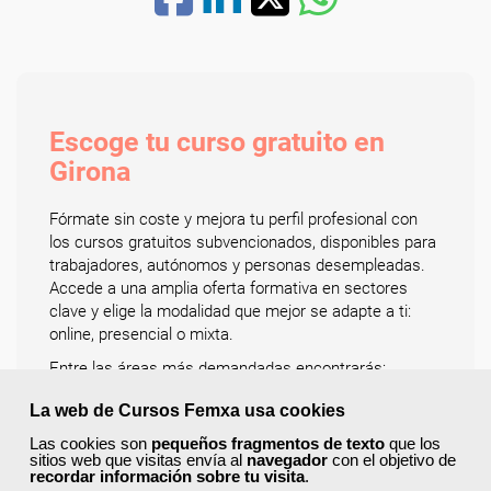
Escoge tu curso gratuito en
Girona
Fórmate sin coste y mejora tu perfil profesional con
los cursos gratuitos subvencionados, disponibles para
trabajadores, autónomos y personas desempleadas.
Accede a una amplia oferta formativa en sectores
clave y elige la modalidad que mejor se adapte a ti:
online, presencial o mixta.
Entre las áreas más demandadas encontrarás:
administración y gestión, informática y programación,
La web de Cursos Femxa usa cookies
comercio y marketing, educación y docencia,
hostelería y turismo, idiomas, sanidad, logística y
Las cookies son
pequeños fragmentos de texto
que los
sitios web que visitas envía al
transporte, y prevención de riesgos laborales y
navegador
con el objetivo de
recordar información sobre tu visita
.
medioambiente.