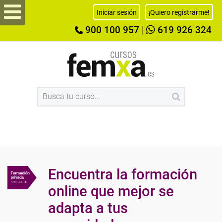
Iniciar sesión
¡Quiero registrarme!
900 100 957
|
619 926 324
Encuentra la formación
online que mejor se
adapta a tus