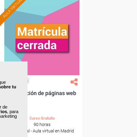
AULA VIRTUAL
Cursos Femxa
que
sobre tu
Publicación de páginas web
ar de
rios
, para
marketing
Curso Gratuito
90 horas
Presencial - Aula virtual en Madrid