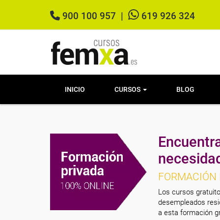
900 100 957
|
619 926 324
INICIO
CURSOS
BLOG
Encuentra
necesida
FORMACIÓN 
Los cursos gratuito
desempleados resid
a esta formación gr