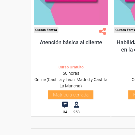
Cursos Femxa
Cursos Fem
Atención básica al cliente
Habili
en la
Curso Gratuito
50 horas
Online (Castilla y León, Madrid y Castilla
O
La Mancha)
Matrícula cerrada
34
253