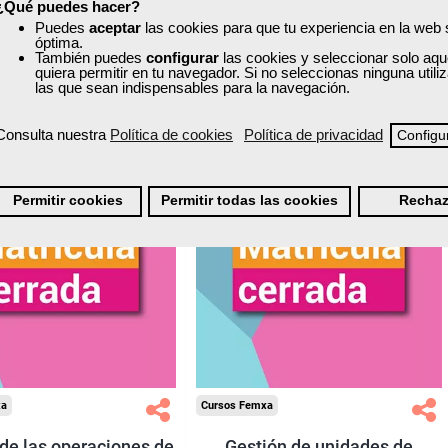
¿Qué puedes hacer?
Puedes
aceptar
las cookies para que tu experiencia en la web
Matrícula cerrada
Matrícula cerrada
óptima.
También puedes
configurar
las cookies y seleccionar solo aqu
quiera permitir en tu navegador. Si no seleccionas ninguna util
las que sean indispensables para la navegación.
2
112
4
56
Consulta nuestra
Política de cookies
Política de privacidad
Configu
TÍTULO OFICIAL
Permitir cookies
Permitir todas las cookies
Rechaz
xa
Cursos Femxa
de las operaciones de
Gestión de unidades de