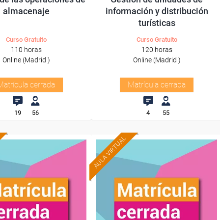
almacenaje
información y distribución
turísticas
Curso Gratuito
Curso Gratuito
110 horas
120 horas
Online (Madrid )
Online (Madrid )
Matrícula cerrada
Matrícula cerrada
19
56
4
55
AULA VIRTUAL