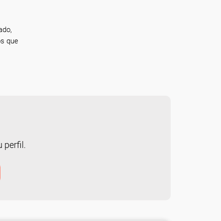
ado,
os que
 perfil.