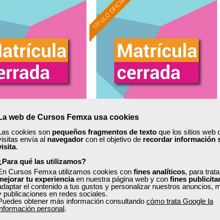
TÍTULO OFICIAL
La web de Cursos Femxa usa cookies
xa
Cursos Femxa
Las cookies son
pequeños fragmentos de texto
que los sitios web 
visitas envía al
navegador
con el objetivo de
recordar información 
visita
.
zación y retención de
Organización comercial
clientes
¿Para qué las utilizamos?
En Cursos Femxa utilizamos cookies con
fines analíticos
, para trat
mejorar tu experiencia
en nuestra página web y con
fines publicita
adaptar el contenido a tus gustos y personalizar nuestros anuncios, 
Curso Gratuito
Curso Gratuito
y publicaciones en redes sociales.
24 horas
120 horas
Puedes obtener más información consultando
cómo trata Google la
información personal
.
nline (toda España)
Online (Madrid )