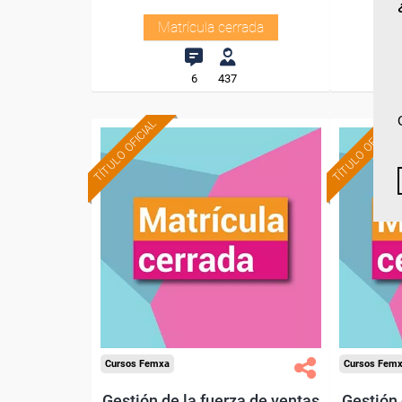
Matrícula cerrada
6
437
TÍTULO OFICIAL
TÍTULO OFICIAL
Cursos Femxa
Cursos Fem
Gestión de la fuerza de ventas
Gestión 