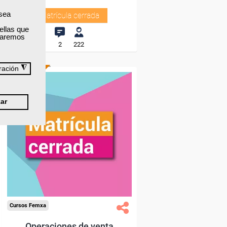
 sea
Matrícula cerrada
ellas que
izaremos
2
222
◮
ración
TÍTULO OFICIAL
ar
Cursos Femxa
Operaciones de venta