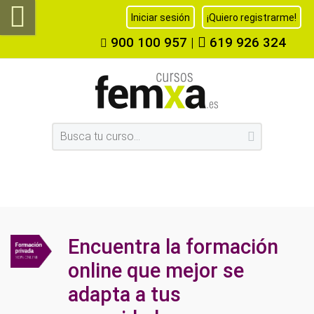
Iniciar sesión
¡Quiero registrarme!
900 100 957
|
619 926 324
Encuentra la formación
online que mejor se
adapta a tus