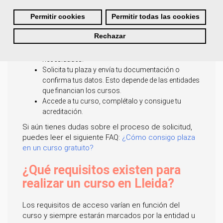
los requisitos de acceso a un curso.
Es
Permitir cookies
Permitir todas las cookies
imprescindible, en algunos casos, que residas
en Lleida para poder realizar un curso
.
Rechazar
Explora toda nuestra oferta formativa para
encontrar el curso que mejor se adapte a tus
necesidades.
Solicita tu plaza y envía tu documentación o
confirma tus datos. Esto depende de las entidades
que financian los cursos.
Accede a tu curso, complétalo y consigue tu
acreditación.
Si aún tienes dudas sobre el proceso de solicitud,
puedes leer el siguiente FAQ:
¿Cómo consigo plaza
en un curso gratuito?
¿Qué requisitos existen para
realizar un curso en Lleida?
Los requisitos de acceso varían en función del
curso y siempre estarán marcados por la entidad u