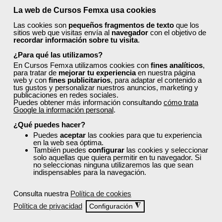
programas están actualizados con contenidos
La web de Cursos Femxa usa cookies
prácticos y enfocados en las necesidades reales
Las cookies son
pequeños fragmentos de texto
que los
del mercado laboral.
sitios web que visitas envía al
navegador
con el objetivo de
recordar información sobre tu visita
.
Descubre cursos tan útiles como:
¿Para qué las utilizamos?
Biocidas tipos y métodos de lucha
En Cursos Femxa utilizamos cookies con
fines analíticos
,
Limpieza industrial
para tratar de
mejorar tu experiencia
en nuestra página
Decoración y escaparatismo
web y con
fines publicitarios
, para adaptar el contenido a
tus gustos y personalizar nuestros anuncios, marketing y
Analítica web en el sector comercio
publicaciones en redes sociales.
Técnicas de venta
Puedes obtener más información consultando
cómo trata
Google la información personal
.
Normativa de calidad alimentaria BCR: última
versión
¿Qué puedes hacer?
Puedes
aceptar
las cookies para que tu experiencia
Todos ellos cuentan con acreditación oficial.
en la web sea óptima.
También puedes
configurar
las cookies y seleccionar
¿Cómo solicitar plaza en un
solo aquellas que quiera permitir en tu navegador. Si
no seleccionas ninguna utilizaremos las que sean
curso de Femxa en Lleida?
indispensables para la navegación.
Sigue los siguientes pasos:
Consulta nuestra
Política de cookies
Política de privacidad
◮
Configuración
Regístrate y cubre todos tus datos. Esto es
importante para comprobar que cumples todos