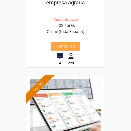
empresa agraria
Curso Gratuito
202 horas
Online (toda España)
Ver curso
4
229
ONLINE
Formación 100%
subvencionada.
Para desempleados,
trabajadores y autónomos.
Sector