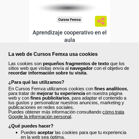
Cursos Femxa
Aprendizaje cooperativo en el
aula
La web de Cursos Femxa usa cookies
Curso Gratuito
Las cookies son
pequeños fragmentos de texto
que los
30 horas
sitios web que visitas envía al
navegador
con el objetivo de
Online (toda España)
recordar información sobre tu visita
.
¿Para qué las utilizamos?
Ver curso
En Cursos Femxa utilizamos cookies con
fines analíticos
,
para tratar de
mejorar tu experiencia
en nuestra página
web y con
fines publicitarios
, para adaptar el contenido a
tus gustos y personalizar nuestros anuncios, marketing y
0
4
publicaciones en redes sociales.
Puedes obtener más información consultando
cómo trata
Google la información personal
.
ONLINE
¿Qué puedes hacer?
Puedes
aceptar
las cookies para que tu experiencia
en la web sea óptima.