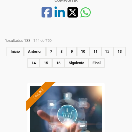
COMPARTIR
Resultados 133 - 144 de 750
Inicio
Anterior
7
8
9
10
11
12
13
14
15
16
Siguiente
Final
ONLINE
Formación 100%
subvencionada.
Para desempleados,
trabajadores y autónomos.