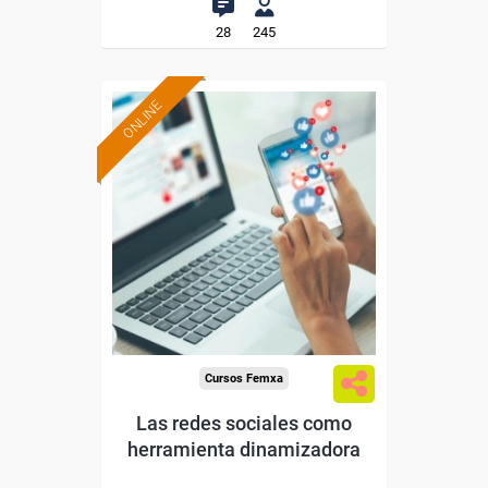
28
245
ONLINE
Formación 100%
subvencionada.
Para desempleados,
trabajadores y autónomos.
Sector
-Educación.
Cursos Femxa
Las redes sociales como
herramienta dinamizadora