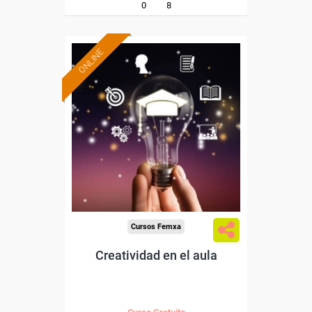
0
8
ONLINE
Formación 100%
subvencionada.
Para desempleados,
trabajadores y autónomos.
Sector
-Educación.
Cursos Femxa
Creatividad en el aula