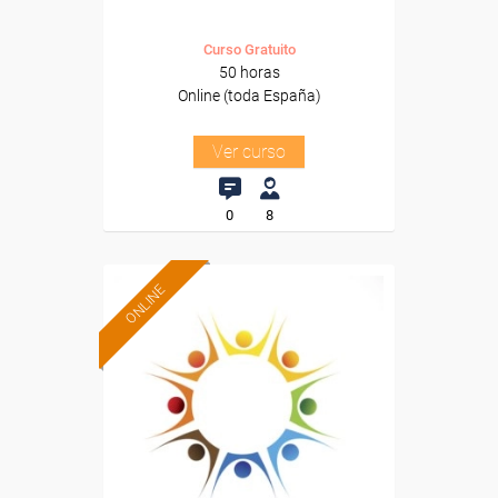
Curso Gratuito
50 horas
Online (toda España)
Ver curso
0
8
ONLINE
Formación 100%
subvencionada.
Para desempleados,
trabajadores y autónomos.
Sector
-Educación.