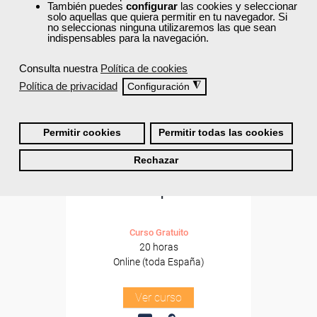
Formación 100%
También puedes
configurar
las cookies y seleccionar
subvencionada.
solo aquellas que quiera permitir en tu navegador. Si
no seleccionas ninguna utilizaremos las que sean
indispensables para la navegación.
Para desempleados,
trabajadores y autónomos.
Consulta nuestra
Política de cookies
Sector
Política de privacidad
◮
Configuración
-Hosteleria y Turismo.
Permitir cookies
Permitir todas las cookies
Cursos Femxa
Rechazar
Planificación de menús y
dietas especiales
Curso Gratuito
20 horas
Online (toda España)
Ver curso