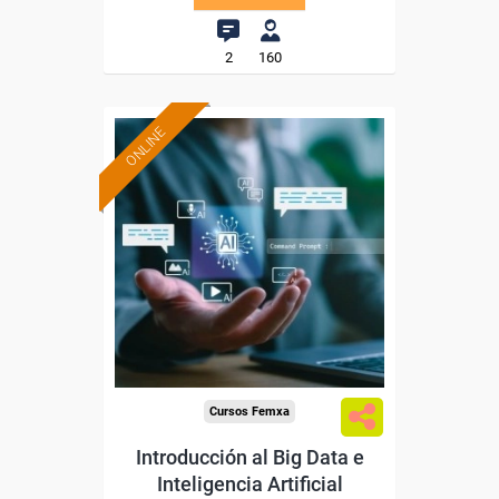
2
160
ONLINE
Formación 100%
subvencionada.
Para desempleados,
trabajadores y autónomos.
Sector
-Servicios a las Empresas.
Cursos Femxa
Introducción al Big Data e
Inteligencia Artificial