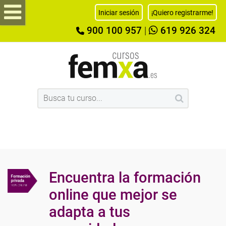
Iniciar sesión
¡Quiero registrarme!
900 100 957
|
619 926 324
Encuentra la formación
online que mejor se
adapta a tus