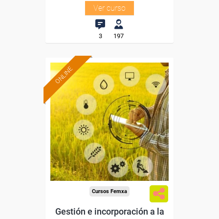
Ver curso
3
197
ONLINE
Formación 100%
subvencionada.
Para desempleados,
trabajadores y autónomos.
Sector
-Agricultura y Ganadería.
Cursos Femxa
Gestión e incorporación a la