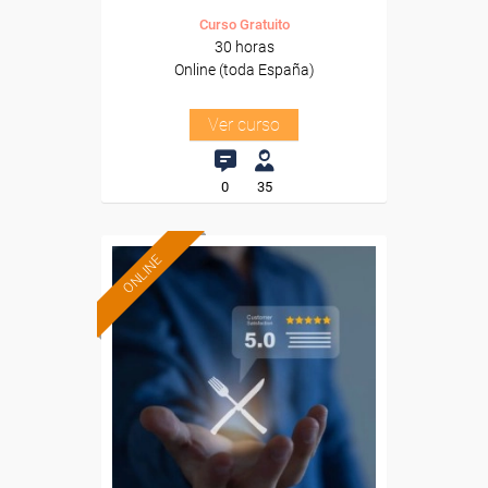
Curso Gratuito
30 horas
Online (toda España)
Ver curso
0
35
ONLINE
Formación 100%
subvencionada.
Para desempleados,
trabajadores y autónomos.
Sector
-Hosteleria y Turismo.