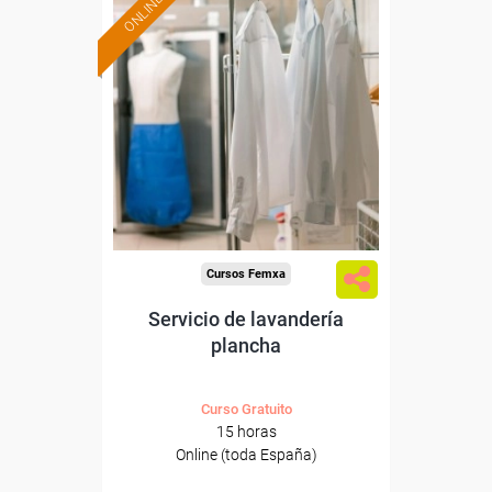
ONLINE
Formación 100%
subvencionada.
Para desempleados,
trabajadores y autónomos.
Sector
-Otros Servicios.
Cursos Femxa
Servicio de lavandería
plancha
Curso Gratuito
15 horas
Online (toda España)