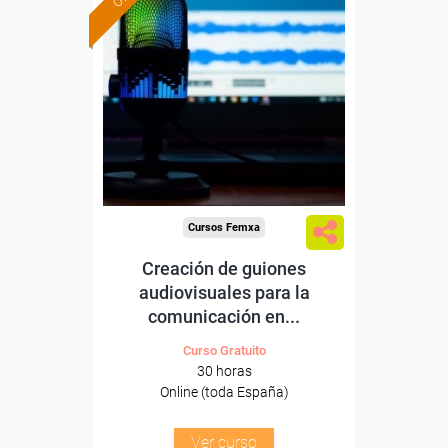
Formación 100%
subvencionada.
Para desempleados,
trabajadores y autónomos.
Sector
-Información, Comunicación
y Artes Gráficas.
Cursos Femxa
Creación de guiones
audiovisuales para la
comunicación en...
Curso Gratuito
30 horas
Online (toda España)
Ver curso